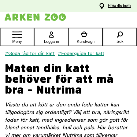
pa
Hitta din butik
ållet
Kontakta
kundtjänst
Meny
Logga in
Kundvagn
Sök
#Goda råd för din katt
#Foderguide för katt
Maten din katt
behöver för att må
bra - Nutrima
Visste du att kött är den enda föda katter kan
tillgodogöra sig ordentligt? Välj ett bra, näringsrikt
foder för katt, med ingredienser som gör gott för
bland annat tandhälsa, hull och päls. Här berättar
vi mer om varumärket Nutrima som tillverkar