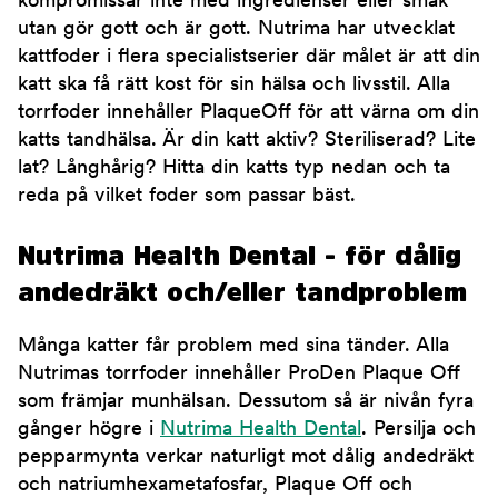
kompromissar inte med ingredienser eller smak
utan gör gott och är gott. Nutrima har utvecklat
kattfoder i flera specialistserier där målet är att din
katt ska få rätt kost för sin hälsa och livsstil. Alla
torrfoder innehåller PlaqueOff för att värna om din
katts tandhälsa. Är din katt aktiv? Steriliserad? Lite
lat? Långhårig? Hitta din katts typ nedan och ta
reda på vilket foder som passar bäst.
Nutrima Health Dental - för dålig
andedräkt och/eller tandproblem
Många katter får problem med sina tänder. Alla
Nutrimas torrfoder innehåller ProDen Plaque Off
som främjar munhälsan. Dessutom så är nivån fyra
gånger högre i
Nutrima Health Dental
. Persilja och
pepparmynta verkar naturligt mot dålig andedräkt
och natriumhexametafosfar, Plaque Off och