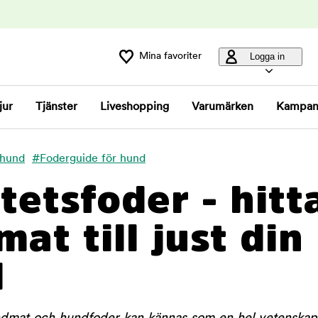
Mina favoriter
Logga in
jur
Tjänster
Liveshopping
Varumärken
Kampan
 hund
#Foderguide för hund
tetsfoder - hitt
mat till just din
d