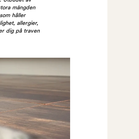
. Utbudet av
 stora mängden
 som håller
ghet, allergier,
er dig på traven