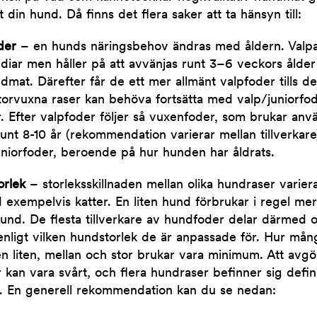
st din hund. Då finns det flera saker att ta hänsyn till:
lder
– en hunds näringsbehov ändras med åldern. Valp
 diar men håller på att avvänjas runt 3–6 veckors ålde
dmat. Därefter får de ett mer allmänt valpfoder tills de
torvuxna raser kan behöva fortsätta med valp/juniorfoder
 Efter valpfoder följer så vuxenfoder, som brukar använ
unt 8-10 år (rekommendation varierar mellan tillverkare)
niorfoder, beroende på hur hunden har åldrats.
orlek
– storleksskillnaden mellan olika hundraser varier
 exempelvis katter. En liten hund förbrukar i regel me
und. De flesta tillverkare av hundfoder delar därmed 
nligt vilken hundstorlek de är anpassade för. Hur mån
en liten, mellan och stor brukar vara minimum. Att avgö
kan vara svårt, och flera hundraser befinner sig definit
. En generell rekommendation kan du se nedan: