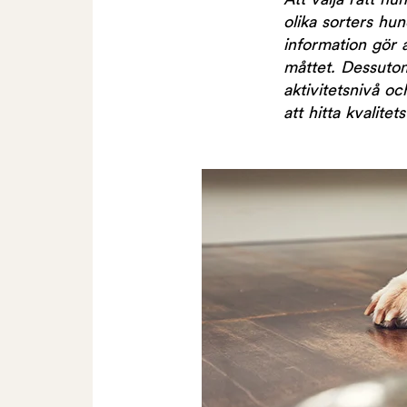
Att välja rätt 
olika sorters h
information gör a
måttet. Dessutom
aktivitetsnivå o
att hitta kvalitet