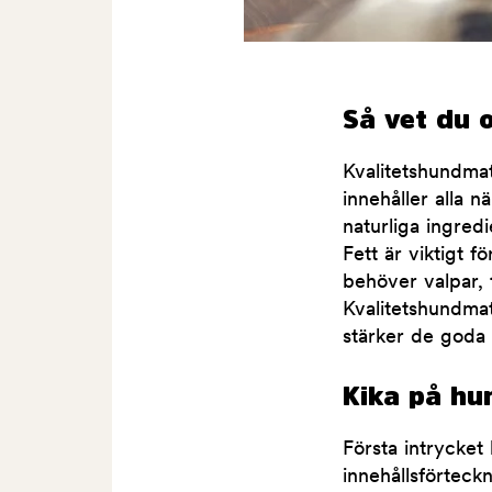
Så vet du 
Kvalitetshundmat
innehåller alla 
naturliga ingred
Fett är viktigt f
behöver valpar, 
Kvalitetshundmat
stärker de goda 
Kika på hu
Första intrycket 
innehållsförteckn