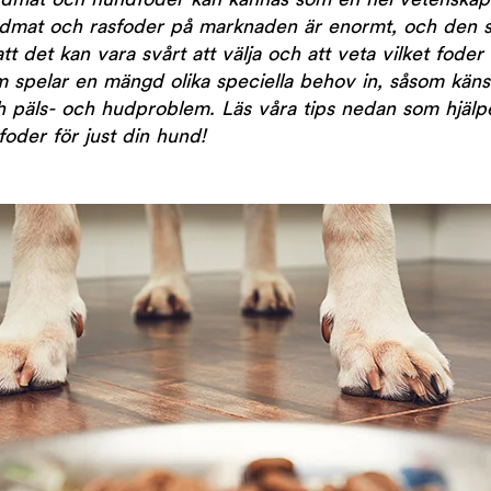
hundmat och hundfoder kan kännas som en hel vetenskap
undmat och rasfoder på marknaden är enormt, och den
tt det kan vara svårt att välja och att veta vilket foder
 spelar en mängd olika speciella behov in, såsom känsli
ch päls- och hudproblem. Läs våra tips nedan som hjälp
sfoder för just din hund!