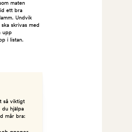
n som maten
id ett bra
r lamm. Undvik
n ska skrivas med
n upp
 i listan.
 så viktigt
n du hjälpa
nd mår bra: