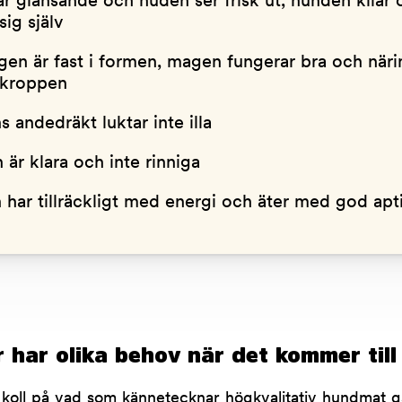
är glänsande och huden ser frisk ut, hunden kliar
sig själv
gen är fast i formen, magen fungerar bra och näri
 kroppen
 andedräkt luktar inte illa
är klara och inte rinniga
har tillräckligt med energi och äter med god apti
r har olika behov när det kommer til
 koll på vad som kännetecknar högkvalitativ hundmat gäl