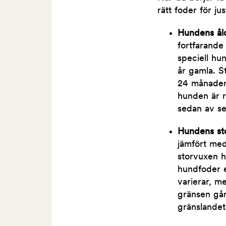
rätt foder för ju
Hundens å
fortfarande
speciell hun
år gamla. S
24 månader.
hunden är r
sedan av se
Hundens st
jämfört med
storvuxen h
hundfoder e
varierar, m
gränsen går 
gränslandet