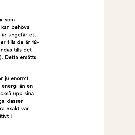
ar som
r kan behöva
 är ungefär ett
 tills de är 18-
das tills det
. Detta ersätts
ar ju enormt
r energi än en
också upp sina
ga klasser
ra exakt var
ivt i