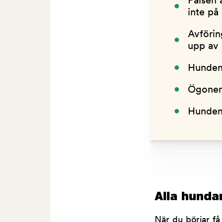
Pälsen 
inte på 
Avförin
upp av
Hundens
Ögonen 
Hunden 
Alla hunda
När du börjar få