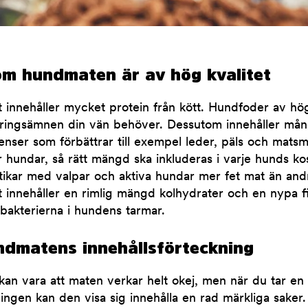
om hundmaten är av hög kvalitet
 innehåller mycket protein från kött. Hundfoder av hög
näringsämnen din vän behöver. Dessutom innehåller mån
ienser som förbättrar till exempel leder, päls och mats
ör hundar, så rätt mängd ska inkluderas i varje hunds ko
tikar med valpar och aktiva hundar mer fet mat än and
 innehåller en rimlig mängd kolhydrater och en nypa f
bakterierna i hundens tarmar.
ndmatens innehållsförteckning
kan vara att maten verkar helt okej, men när du tar en t
ingen kan den visa sig innehålla en rad märkliga saker. 