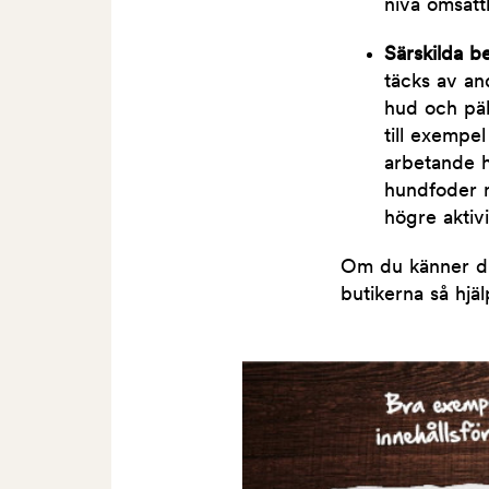
nivå omsätt
Särskilda 
täcks av an
hud och päl
till exempe
arbetande h
hundfoder m
högre aktivi
Om du känner dig
butikerna så hjäl