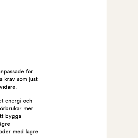
 anpassade för
a krav som just
vidare.
et energi och
förbrukar mer
att bygga
lägre
foder med lägre