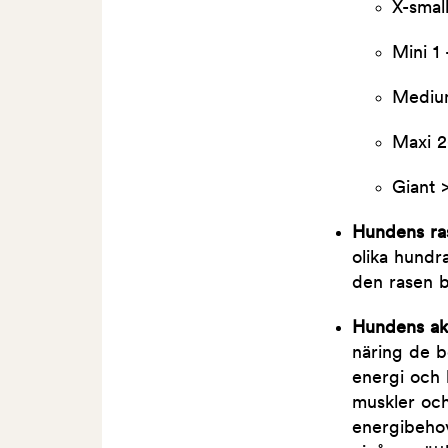
X-small
Mini 1 
Medium
Maxi 2
Giant 
Hundens r
olika hundr
den rasen b
Hundens akt
näring de b
energi och 
muskler och
energibehov