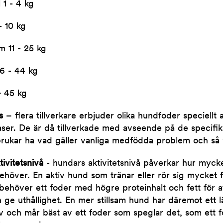
 1 - 4 kg
- 10 kg
 11 - 25 kg
6 - 44 kg
> 45 kg
as
– flera tillverkare erbjuder olika hundfoder speciellt
aser. De är då tillverkade med avseende på de specifik
rukar ha vad gäller vanliga medfödda problem och så 
ivitetsnivå
- h
undars aktivitetsnivå påverkar hur myck
ehöver. En aktiv hund som tränar eller rör sig mycket 
behöver ett foder med högre proteinhalt och fett för 
 ge uthållighet. En mer stillsam hund har däremot ett 
 och mår bäst av ett foder som speglar det, som ett 