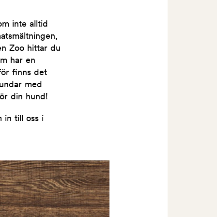
m inte alltid
atsmältningen,
en Zoo hittar du
om har en
ör finns det
 hundar med
för din hund!
n till oss i