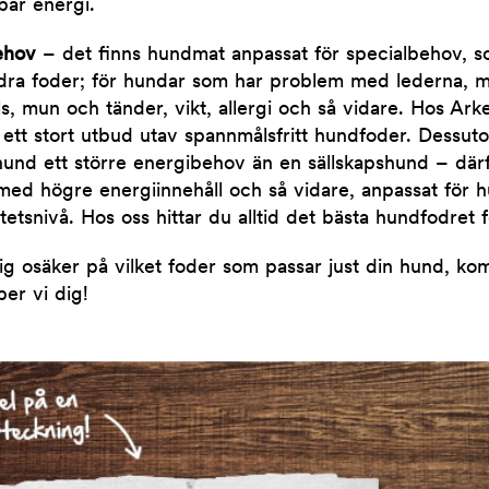
bar energi.
behov
– det finns hundmat anpassat för specialbehov, so
dra foder; för hundar som har problem med lederna, m
s, mun och tänder, vikt, allergi och så vidare. Hos Ark
l ett stort utbud utav spannmålsfritt hundfoder. Dessut
und ett större energibehov än en sällskapshund – därf
ed högre energiinnehåll och så vidare, anpassat för
tetsnivå. Hos oss hittar du alltid det bästa hundfodret 
 osäker på vilket foder som passar just din hund, kom i
per vi dig!