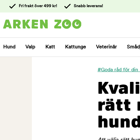
 till
Fri frakt över 499 kr!
Snabb leverans!
ållet
Kontakta
kundtjänst
Hund
Valp
Katt
Kattunge
Veterinär
Småd
#Goda råd för din
Kvali
rätt 
hun