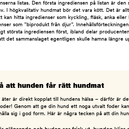
nserna listas. Den första ingrediensen på listan är de
v. I högkvalitativ hundmat bör det vara kött. Det är allt
t kan hitta ingredienser som kyckling, fläsk, anka elle
enser som ”biprodukt från djur”. Innehållsförteckninge
t största ingrediensen först, ibland delar producente
att det sammanslaget egentligen skulle hamna längre upp
å att hunden får rätt hundmat
äter är direkt kopplat till hundens hälsa – därför är det
t foder! Genom att ge din hund ett noga utvalt foder ka
hålla sig i god form. Här är några tecken på att din hu