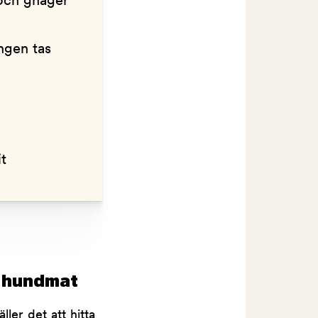
 och gnager
ngen tas
t
l hundmat
ler det att hitta