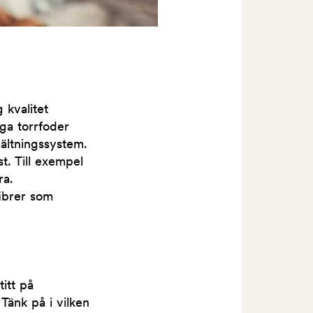
 kvalitet
ga torrfoder
mältningssystem.
st. Till exempel
ra.
ibrer som
itt på
Tänk på i vilken