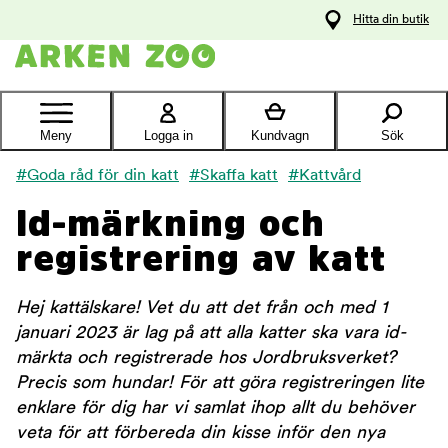
pa
Hitta din butik
ållet
Kontakta
kundtjänst
Meny
Logga in
Kundvagn
Sök
#Goda råd för din katt
#Skaffa katt
#Kattvård
Id-märkning och
registrering av katt
Hej kattälskare! Vet du att det från och med 1
januari 2023 är lag på att alla katter ska vara id-
märkta och registrerade hos Jordbruksverket?
Precis som hundar! För att göra registreringen lite
enklare för dig har vi samlat ihop allt du behöver
veta för att förbereda din kisse inför den nya