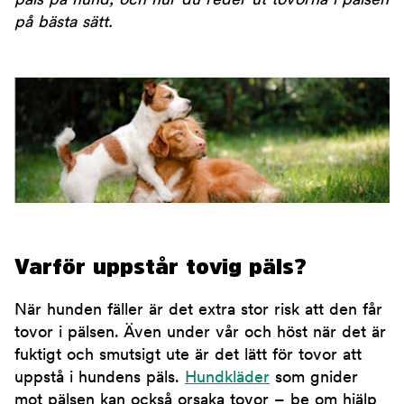
päls på hund, och hur du reder ut tovorna i pälsen
på bästa sätt.
Varför uppstår tovig päls?
När hunden fäller är det extra stor risk att den får
tovor i pälsen. Även under vår och höst när det är
fuktigt och smutsigt ute är det lätt för tovor att
uppstå i hundens päls.
Hundkläder
som gnider
mot pälsen kan också orsaka tovor – be om hjälp