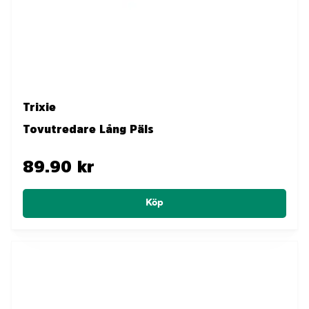
Trixie
Tovutredare Lång Päls
89.90 kr
Köp