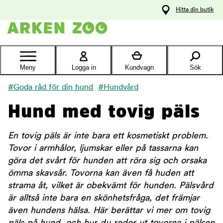
pa
Hitta din butik
ållet
Kontakta
kundtjänst
Meny
Logga in
Kundvagn
Sök
#Goda råd för din hund
#Hundvård
Hund med tovig päls
En tovig päls är inte bara ett kosmetiskt problem.
Tovor i armhålor, ljumskar eller på tassarna kan
göra det svårt för hunden att röra sig och orsaka
ömma skavsår. Tovorna kan även få huden att
strama åt, vilket är obekvämt för hunden. Pälsvård
är alltså inte bara en skönhetsfråga, det främjar
även hundens hälsa. Här berättar vi mer om tovig