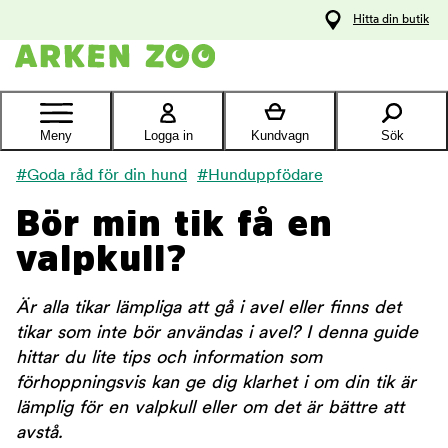
pa
Hitta din butik
ållet
Kontakta
kundtjänst
Meny
Logga in
Kundvagn
Sök
#Goda råd för din hund
#Hunduppfödare
Bör min tik få en
valpkull?
Är alla tikar lämpliga att gå i avel eller finns det
tikar som inte bör användas i avel? I denna guide
hittar du lite tips och information som
förhoppningsvis kan ge dig klarhet i om din tik är
lämplig för en valpkull eller om det är bättre att
avstå.