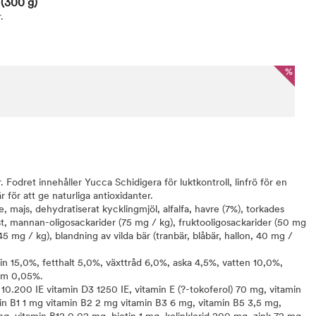
e
(300 g)
.
%
 Fodret innehåller Yucca Schidigera för luktkontroll, linfrö för en
r för att ge naturliga antioxidanter.
 majs, dehydratiserat kycklingmjöl, alfalfa, havre (7%), torkades
äst, mannan-oligosackarider (75 mg / kg), fruktooligosackarider (50 mg
45 mg / kg), blandning av vilda bär (tranbär, blåbär, hallon, 40 mg /
in 15,0%, fetthalt 5,0%, växttråd 6,0%, aska 4,5%, vatten 10,0%,
ium 0,05%.
 10.200 IE vitamin D3 1250 IE, vitamin E (?-tokoferol) 70 mg, vitamin
in B1 1 mg vitamin B2 2 mg vitamin B3 6 mg, vitamin B5 3,5 mg,