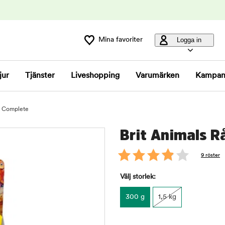
Mina favoriter
Logga in
jur
Tjänster
Liveshopping
Varumärken
Kampan
ta Complete
Brit Animals R
9 röster
Välj storlek:
300 g
1,5 kg