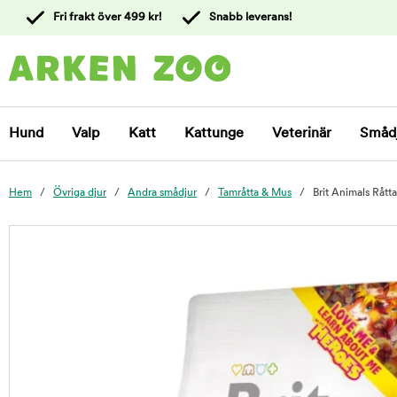
 till
Fri frakt över 499 kr!
Snabb leverans!
ållet
Kontakta
kundtjänst
Hund
Valp
Katt
Kattunge
Veterinär
Småd
Hem
Övriga djur
Andra smådjur
Tamråtta & Mus
Brit Animals Råt
foo