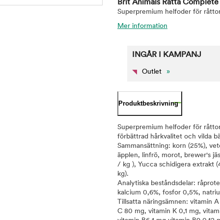
Brit Animals Råtta Complet
Superpremium helfoder för råttor
Mer information
INGÅR I KAMPANJ
Outlet
»
Produktbeskrivning
Superpremium helfoder för råttor.
förbättrad hårkvalitet och vilda bä
Sammansättning: korn (25%), vete,
äpplen, linfrö, morot, brewer's j
/ kg ), Yucca schidigera extrakt (
kg).
Analytiska beståndsdelar: råprote
kalcium 0,6%, fosfor 0,5%, natr
Tillsatta näringsämnen: vitamin A
C 80 mg, vitamin K 0,1 mg, vitam