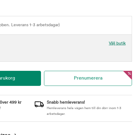
bben. Leverans 1-3 arbetsdagar)
Välj butik
%
 över 499 kr
Snabb hemleverans!
!
Hemleverans hela vägen hem till din dörr inom 1-3
arbetsdagar.