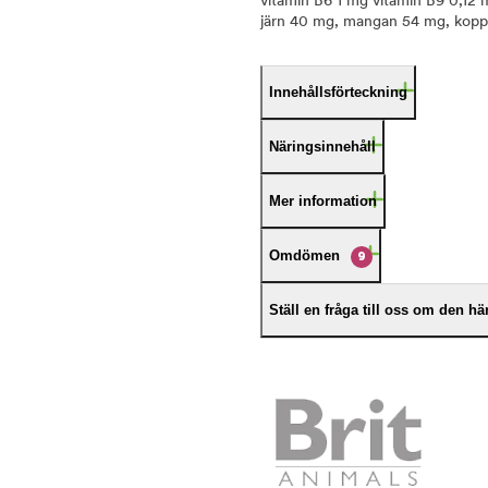
vitamin B6 1 mg vitamin B9 0,12 
järn 40 mg, mangan 54 mg, koppa
Innehållsförteckning
Näringsinnehåll
Mer information
Omdömen
9
Ställ en fråga till oss om den h