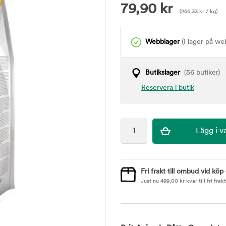
79,90
kr
(
266,33
kr
/ kg)
Webblager
(I lager på we
Butikslager
(56 butiker)
Reservera i butik
Fri frakt till ombud vid köp
Just nu
499,00
kr
kvar till fri frakt