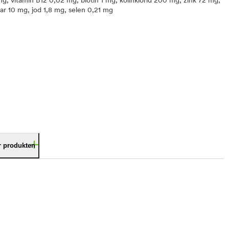
mg, vitamin B12 0,02 mg, biotin 1 mg, kolinklorid 200 mg, zink 72 mg,
r 10 mg, jod 1,8 mg, selen 0,21 mg
är produkten