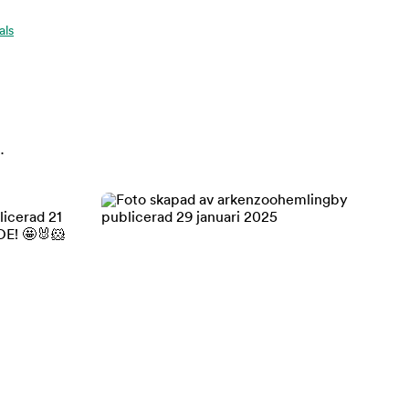
als
.