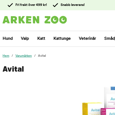
 till
Fri frakt över 499 kr!
Snabb leverans!
ållet
Kontakta
kundtjänst
Hund
Valp
Katt
Kattunge
Veterinär
Småd
Hem
Varumärken
Avital
Avital