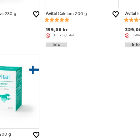
ws 230 g
Avital
Calcium 200 g
Avital
F
159,00
kr
329,0
Tillfälligt slut.
Tillf
Info
Info
200 g