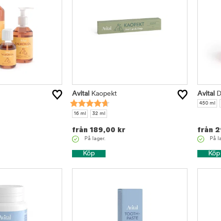
Avital
Kaopekt
Avital
D
450 ml
16 ml
32 ml
från
189,00
kr
från
2
På lager.
På l
Köp
Köp