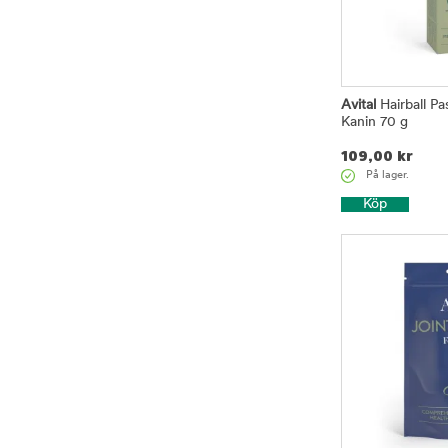
Avital
Hairball Pa
Kanin 70 g
109,00
kr
På lager.
Köp