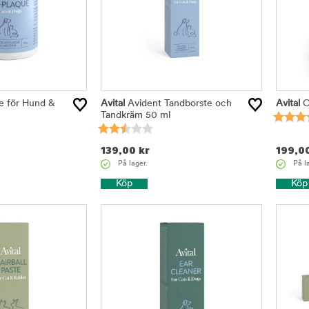
e för Hund &
Avital
Avident Tandborste och
Avital
C
Tandkräm 50 ml
139,00
kr
199,0
På lager.
På l
Köp
Köp