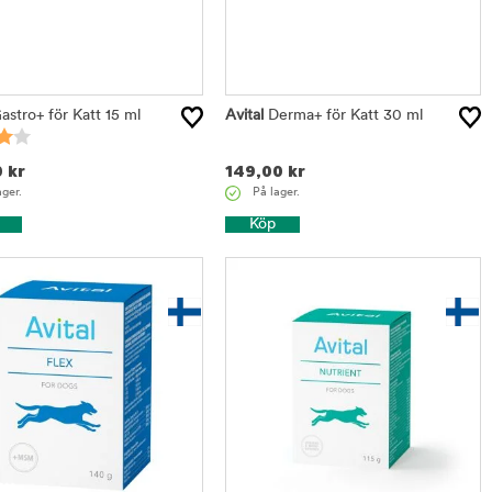
stro+ för Katt 15 ml
Avital
Derma+ för Katt 30 ml
0
kr
149,00
kr
ager.
På lager.
Köp