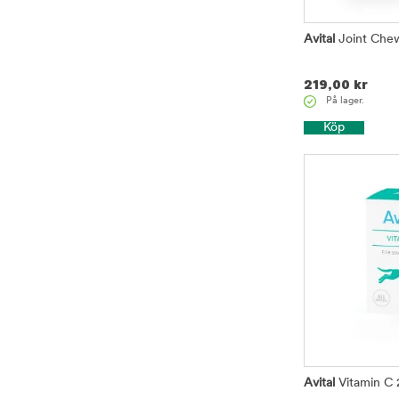
Avital
Joint Che
219,00
kr
På lager.
Köp
Avital
Vitamin C 