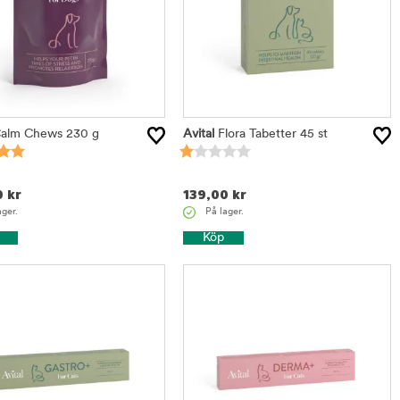
alm Chews 230 g
Avital
Flora Tabetter 45 st
0
kr
139,00
kr
ager.
På lager.
Köp