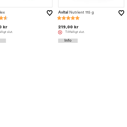
lex
Avital
Nutrient 115 g
0
kr
219,00
kr
älligt slut.
Tillfälligt slut.
Info