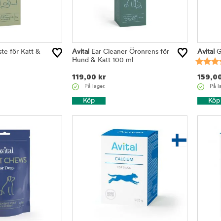
ste för Katt &
Avital
Ear Cleaner Öronrens för
Avital
Ga
Hund & Katt 100 ml
119,00
kr
159,0
På lager.
På l
Köp
Köp