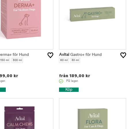
erma+ för Hund
Avital
Gastro+ för Hund
150 ml
300 ml
60 ml
30 ml
99,00
kr
från
189,00
kr
ager.
På lager.
Köp