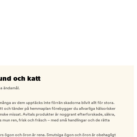
hund och katt
ika ändamål.
ånga av dem upptäcks inte förrän skadorna blivit allt för stora.
tt och tänder på hemmaplan förebygger du allvarliga hälsorisker
ske missat. Avitals produkter är noggrant efterforskade, säkra,
rs mun ren, frisk och fräsch – med små handlingar och de rätta
sdjurs ögon och öron är rena. Smutsiga ögon och öron är obehagligt