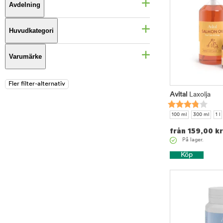
Avdelning
Huvudkategori
Varumärke
Avital
Laxolja
100 ml
300 ml
1 l
från
159,00
kr
På lager.
Köp