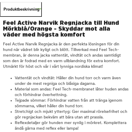
Produktbeskrivning
Feel Active Narvik Regnjacka till Hund
Mörkblå/Orange - Skyddar mot alla
väder med högsta komfort
Feel Active Narvik Regnjacka är den perfekta lösningen för din
hund när vädret blir kyligt och blött. Tillverkad med Feel Tech-
membran, är denna jacka vattentät, vindtät och andas samtidigt
som den är fodrad med en varm ullblandning för extra komfort.
Utmärkt för höst och vår i vårt lynniga nordiska klimat!
Vattentät och vindtät: Håller din hund torr och varm även
under de mest regniga och blåsiga dagarna.
Material som andas: Feel Tech-membranet låter huden andas
och förhindrar överhettning.
Tejpade sömmar: Förhindrar vatten från att tränga igenom
sömmarna, vilket håller din hund torr.
Stretchigt och mjukt yttertyg: Ger maximal rörelsefrihet och
gör regnjackan bekväm att bära utan att prassla.
Reflexdetaljer gör hunden mer synlig i mörkret. Komplettera
ändå gärna med reflex eller lampa!