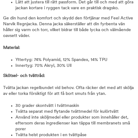
Lätt att justera till rätt passform. Det går till och med att göra
jackan kortare i ryggen tack vare en praktisk dragsko.
Ge din hund den komfort och skydd den förtjänar med Feel Active
Narvik Regnjacka. Denna jacka säkerställer att din fyrbenta vän
håller sig varm och torr, vilket bidrar till både lycka och välmående
oavsett väder.
Material:
Yttertyg: 74% Polyamid, 12% Spandex, 14% TPU
Innertyg: 70% Akryl, 30% Ull
Skötsel- och tvättråd:
Tvätta jackan regelbundet vid behov. Ofta räcker det med att skölja
av eller torka försiktigt för att få bort smuts från ytan.
30 grader skontvätt i tvättmaskin
Tvätta separat med flytande tvättmedel för kulörtvätt
Använd inte sköljmedel eller produkter som innehåller det,
eftersom deras ingredienser kan täppa till membranets små
porer
Tvätta helst produkten i en tvättpåse