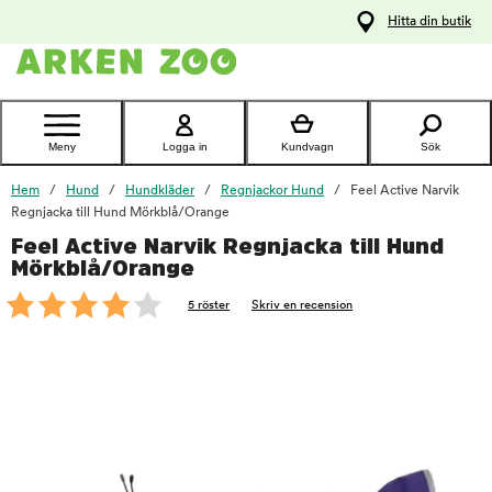
pa
Hitta din butik
ållet
Kontakta
kundtjänst
Meny
Logga in
Kundvagn
Sök
Hem
Hund
Hundkläder
Regnjackor Hund
Feel Active Narvik
Regnjacka till Hund Mörkblå/Orange
Feel Active Narvik Regnjacka till Hund
foo
Mörkblå/Orange
5 röster
Skriv en recension