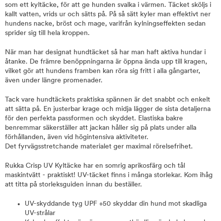
som ett kyltäcke, för att ge hunden svalka i värmen. Täcket sköljs i
kallt vatten, vrids ur och sätts på. På så sätt kyler man effektivt ner
hundens nacke, bröst och mage, varifrån kylningseffekten sedan
sprider sig till hela kroppen.
När man har designat hundtäcket så har man haft aktiva hundar i
åtanke. De främre benöppningarna är öppna ända upp till kragen,
vilket gör att hundens framben kan röra sig fritt i alla gångarter,
även under längre promenader.
Tack vare hundtäckets praktiska spännen är det snabbt och enkelt
att sätta på. En justerbar krage och midja lägger de sista detaljerna
för den perfekta passformen och skyddet. Elastiska bakre
benremmar säkerställer att jackan håller sig på plats under alla
förhållanden, även vid högintensiva aktiviteter.
Det fyrvägsstretchande materialet ger maximal rörelsefrihet.
Rukka Crisp UV Kyltäcke har en somrig aprikosfärg och tål
maskintvätt - praktiskt! UV-täcket finns i många storlekar. Kom ihåg
att titta på storleksguiden innan du beställer.
UV-skyddande tyg UPF +50 skyddar din hund mot skadliga
UV-strålar