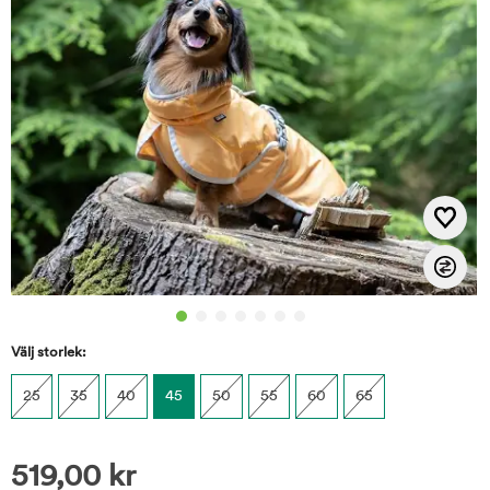
Välj storlek:
25
35
40
45
50
55
60
65
519,00
kr