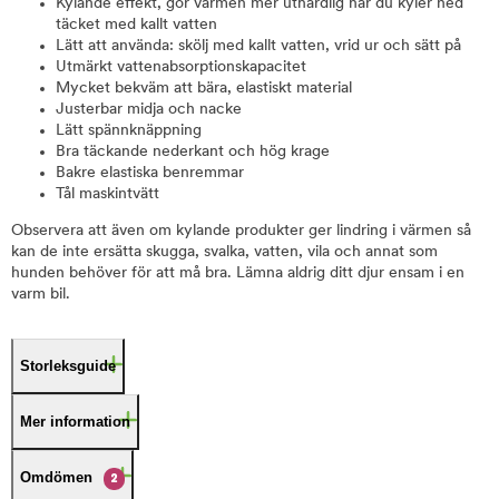
Kylande effekt, gör värmen mer uthärdlig när du kyler ned
täcket med kallt vatten
Lätt att använda: skölj med kallt vatten, vrid ur och sätt på
Utmärkt vattenabsorptionskapacitet
Mycket bekväm att bära, elastiskt material
Justerbar midja och nacke
Lätt spännknäppning
Bra täckande nederkant och hög krage
Bakre elastiska benremmar
Tål maskintvätt
Observera att även om kylande produkter ger lindring i värmen så
kan de inte ersätta skugga, svalka, vatten, vila och annat som
hunden behöver för att må bra. Lämna aldrig ditt djur ensam i en
varm bil.
Storleksguide
Mer information
Omdömen
2