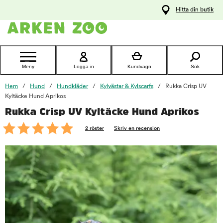
pa
Hitta din butik
ållet
Kontakta
kundtjänst
Meny
Logga in
Kundvagn
Sök
Hem
Hund
Hundkläder
Kylvästar & Kylscarfs
Rukka Crisp UV
Kyltäcke Hund Aprikos
Rukka Crisp UV Kyltäcke Hund Aprikos
foo
2 röster
Skriv en recension