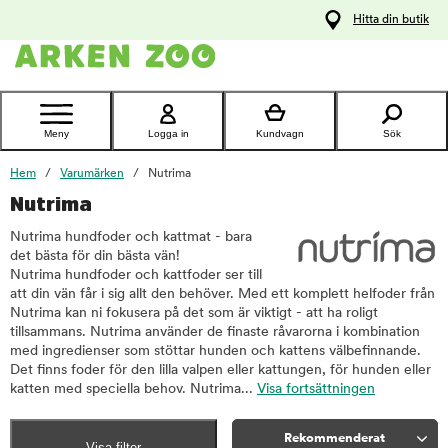
pa
Hitta din butik
ållet
Kontakta
kundtjänst
Meny
Logga in
Kundvagn
Sök
Hem
Varumärken
Nutrima
Nutrima
Nutrima hundfoder och kattmat - bara
det bästa för din bästa vän!
Nutrima hundfoder och kattfoder ser till
att din vän får i sig allt den behöver. Med ett komplett helfoder från
Nutrima kan ni fokusera på det som är viktigt - att ha roligt
tillsammans. Nutrima använder de finaste råvarorna i kombination
med ingredienser som stöttar hunden och kattens välbefinnande.
Det finns foder för den lilla valpen eller kattungen, för hunden eller
katten med speciella behov. Nutrima...
Visa fortsättningen
Rekommenderat
Visa filter