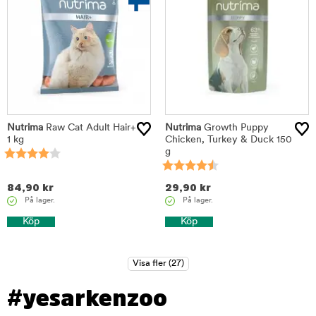
Nutrima
Raw Cat Adult Hair+
Nutrima
Growth Puppy
1 kg
Chicken, Turkey & Duck 150
g
84,90
kr
29,90
kr
På lager.
På lager.
Köp
Köp
#yesarkenzoo