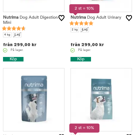
2 st = 10%
Nutrima
Dog Adult Digestion
Nutrima
Dog Adult Urinary
Mini
2 kg
8 kg
4 kg
2 kg
från
299,00
kr
från
299,00
kr
På lager.
På lager.
Köp
Köp
2 st = 10%