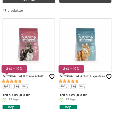
Sortera
47 produkter
2 st = 10%
2 st = 10%
Nutrima
Cat Kitten/Adult
Nutrima
Cat Adult Digestion
400 g
2 kg
10 kg
400 g
2 kg
10 kg
från
109,00
kr
från
129,00
kr
På lager.
På lager.
Köp
Köp