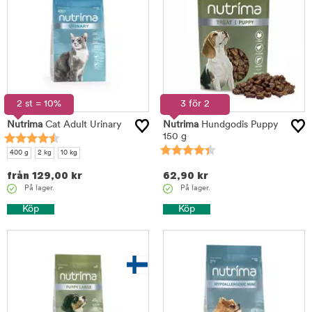
2 st = 10%
3 för 2
Nutrima
Cat Adult Urinary
Nutrima
Hundgodis Puppy
150 g
400 g
2 kg
10 kg
från
129,00
kr
62,90
kr
På lager.
På lager.
Köp
Köp