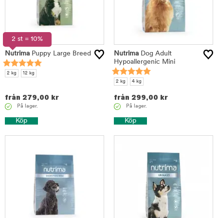
2 st = 10%
Nutrima
Puppy Large Breed
Nutrima
Dog Adult
Hypoallergenic Mini
2 kg
12 kg
2 kg
4 kg
från
279,00
kr
från
299,00
kr
På lager.
På lager.
Köp
Köp