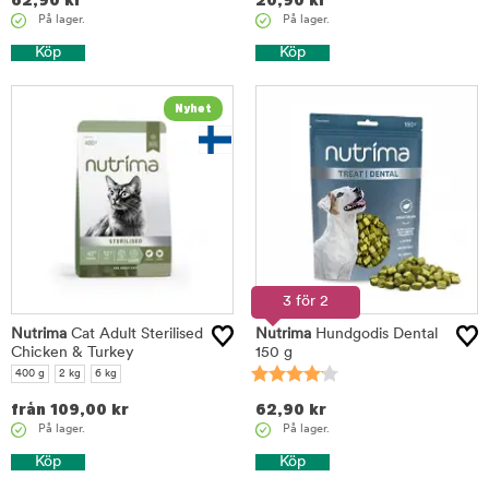
62,90
kr
20,90
kr
På lager.
På lager.
Köp
Köp
3 för 2
Nutrima
Cat Adult Sterilised
Nutrima
Hundgodis Dental
Chicken & Turkey
150 g
400 g
2 kg
6 kg
från
109,00
kr
62,90
kr
På lager.
På lager.
Köp
Köp