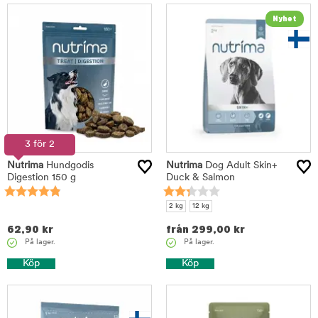
3 för 2
Nutrima
Hundgodis
Nutrima
Dog Adult Skin+
Digestion 150 g
Duck & Salmon
2 kg
12 kg
62,90
kr
från
299,00
kr
På lager.
På lager.
Köp
Köp