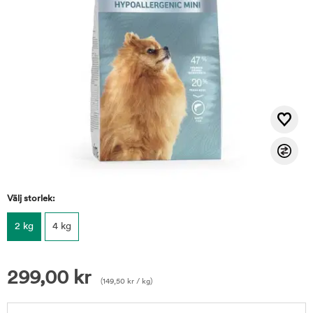
Välj storlek:
2 kg
4 kg
299,00
kr
(
149,50
kr
/ kg)