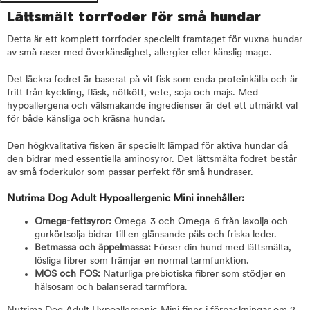
Lättsmält torrfoder för små hundar
Detta är ett komplett torrfoder speciellt framtaget för vuxna hundar
av små raser med överkänslighet, allergier eller känslig mage.
Det läckra fodret är baserat på vit fisk som enda proteinkälla och är
fritt från kyckling, fläsk, nötkött, vete, soja och majs. Med
hypoallergena och välsmakande ingredienser är det ett utmärkt val
för både känsliga och kräsna hundar.
Den högkvalitativa fisken är speciellt lämpad för aktiva hundar då
den bidrar med essentiella aminosyror. Det lättsmälta fodret består
av små foderkulor som passar perfekt för små hundraser.
Nutrima Dog Adult Hypoallergenic Mini innehåller:
Omega-fettsyror:
Omega-3 och Omega-6 från laxolja och
gurkörtsolja bidrar till en glänsande päls och friska leder.
Betmassa och äppelmassa:
Förser din hund med lättsmälta,
lösliga fibrer som främjar en normal tarmfunktion.
MOS och FOS:
Naturliga prebiotiska fibrer som
stödjer en
hälsosam och balanserad tarmflora.