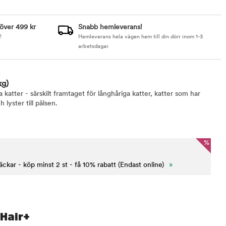
 över 499 kr
Snabb hemleverans!
!
Hemleverans hela vägen hem till din dörr inom 1-3
arbetsdagar.
kg)
 katter - särskilt framtaget för långhåriga katter, katter som har
 lyster till pälsen.
%
äckar - köp minst 2 st - få 10% rabatt (Endast online)
»
 Hair+