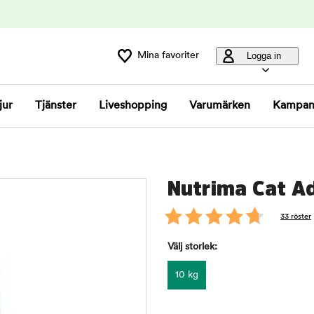
Mina favoriter
Logga in
jur
Tjänster
Liveshopping
Varumärken
Kampan
Nutrima Cat Ad
33 röster
Välj storlek:
10 kg