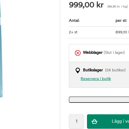
999,00
kr
(
99,90
kr
/ kg)
Antal:
per st:
2+ st
899
,10
Webblager
(Slut i lager)
Butikslager
(58 butiker)
Reservera i butik