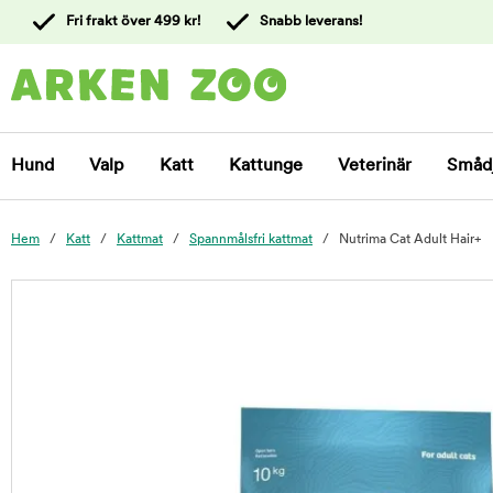
 till
Fri frakt över 499 kr!
Snabb leverans!
ållet
Kontakta
kundtjänst
Hund
Valp
Katt
Kattunge
Veterinär
Småd
Hem
Katt
Kattmat
Spannmålsfri kattmat
Nutrima Cat Adult Hair+
foo