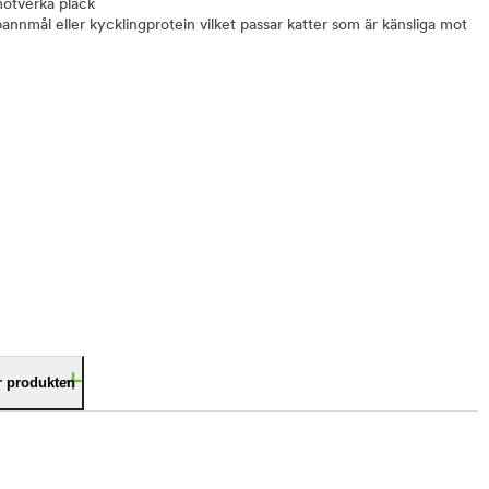
 motverka plack
annmål eller kycklingprotein vilket passar katter som är känsliga mot
är produkten