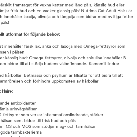
ärskilt framtaget för vuxna katter med lång päls, känslig hud eller
mjar frisk hud och en vacker glansig päls! Nutrima Cat Adult Hair+ är
 innehåller laxolja, olivolja och tångolja som bidrar med nyttiga fetter
päls!
llt utformat för följande behov:
et innehåller färsk lax, anka och laxolja med Omega-fettsyror som
ansen i pälsen
 känslig hud: Omega-fettsyror, olivolja och spirulina innehåller B-
m bidrar till att stödja hudens välbefinnande. Kamomill lindrar
årbollar: Betmassa och psyllium är tillsatta för att bidra till att
 tarmrörelsen och förhindra uppkomsten av hårbollar
 Hair+:
ande antioxidanter
främja urinvägshälsan
ttsyror som verkar inflammationslindrande, stärker
lsan samt bidrar till frisk hud och päls
som FOS och MOS som stödjer mag- och tarmhälsan
e goda tarmbakterierna