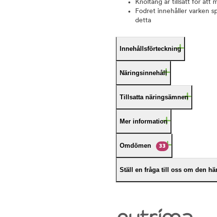
Knöltång är tillsatt för att
Fodret innehåller varken sp
detta
Innehållsförteckning
Näringsinnehåll
Tillsatta näringsämnen
Mer information
Omdömen
33
Ställ en fråga till oss om den h