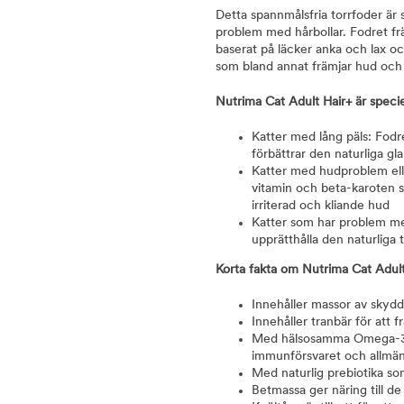
Detta spannmålsfria torrfoder är s
problem med hårbollar. Fodret frä
baserat på läcker anka och lax och
som bland annat främjar hud och 
Nutrima Cat Adult Hair+ är specie
Katter med lång päls: Fodr
förbättrar den naturliga gl
Katter med hudproblem eller
vitamin och beta-karoten so
irriterad och kliande hud
Katter som har problem med h
upprätthålla den naturliga
Korta fakta om Nutrima Cat Adult
Innehåller massor av skydd
Innehåller tranbär för att 
Med hälsosamma Omega-3-fe
immunförsvaret och allmänhä
Med naturlig prebiotika 
Betmassa ger näring till d