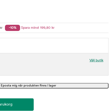
kr
-10%
Spara minst
199
,80
kr
Välj butik