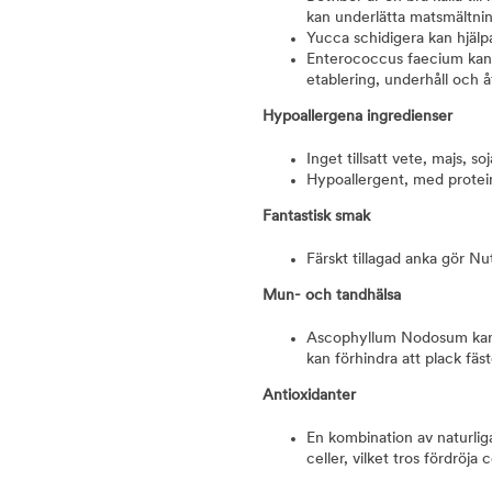
kan underlätta matsmältni
Yucca schidigera kan hjälpa
Enterococcus faecium kan hj
etablering, underhåll och å
Hypoallergena ingredienser
Inget tillsatt vete, majs, soj
Hypoallergent, med protein
Fantastisk smak
Färskt tillagad anka gör N
Mun- och tandhälsa
Ascophyllum Nodosum kan s
kan förhindra att plack fäs
Antioxidanter
En kombination av naturlig
celler, vilket tros fördröj