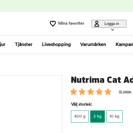
Mina favoriter
Logga in
jur
Tjänster
Liveshopping
Varumärken
Kampan
Nutrima Cat Ad
10 röster
Välj storlek:
400 g
2 kg
10 kg