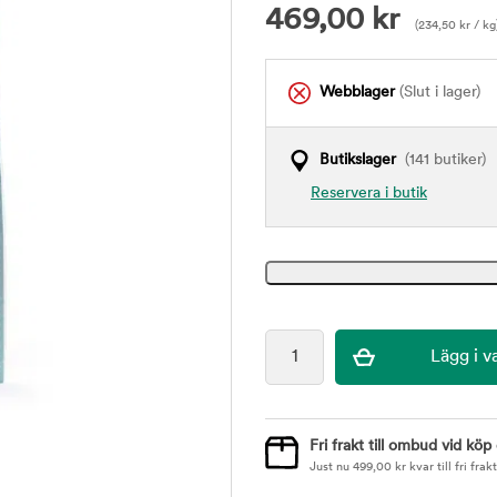
469,00
kr
(
234,50
kr
/ kg
Webblager
(Slut i lager)
Butikslager
(141 butiker)
Reservera i butik
Fri frakt till ombud vid köp
Just nu
499,00
kr
kvar till fri frakt