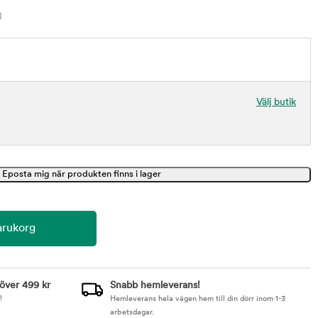
)
Välj butik
 över 499 kr
Snabb hemleverans!
!
Hemleverans hela vägen hem till din dörr inom 1-3
arbetsdagar.