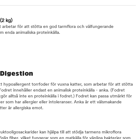
(2 kg)
t arbetar för att stötta en god tarmflora och välfungerande
m enda animaliska proteinkälla.
 Digestion
t hypoallergent torrfoder för vuxna katter, som arbetar för att stötta
dret innehåller endast en animalisk proteinkälla - anka. (Fodret
tgör alltså inte en proteinkälla i fodret.) Fodret kan passa utmärkt för
r som har allergier eller intoleranser. Anka är ett välsmakande
tter är allergiska emot.
ktooligosackarider kan hjälpa till att stödja tarmens mikroflora
l löslig fiber, vilket fungerar som en matkälla för vänliga bakterier som