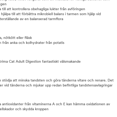
ngen
 till att kontrollera obehagliga lukter från avföringen
älpa till att förbättra mikrobiell balans i tarmen som hjälp vid
terställande av en balanserad tarmflora
a, nötkött eller fläsk
 från anka och kolhydrater från potatis
utrima Cat Adult Digestion fantastiskt välsmakande
tödja att minska tandsten och göra tänderna vitare och renare. Det
ter vid tänderna och mjukar upp redan befintliga tandstensavlagringar
a antioxidanter från vitaminerna A och E kan hämma oxidationen av
a cellskador och skydda kroppen