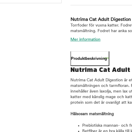
Nutrima Cat Adult Digestion
Torrfoder för vuxna katter. Fodre
matsmältning. Fodret har anka so
Mer information
Produktbeskrivning
Nutrima Cat Adult
Nutrima Cat Adult Digestion är et
matsmältningen och tarmfloran. Fo
innehåller även laxolja, men lax u
katter med känslig mage och katte
protein som det är ovanligt att ka
Hälsosam matsmältning
Prebiotiska mannan- och fru
Betfiber är en bra källa til