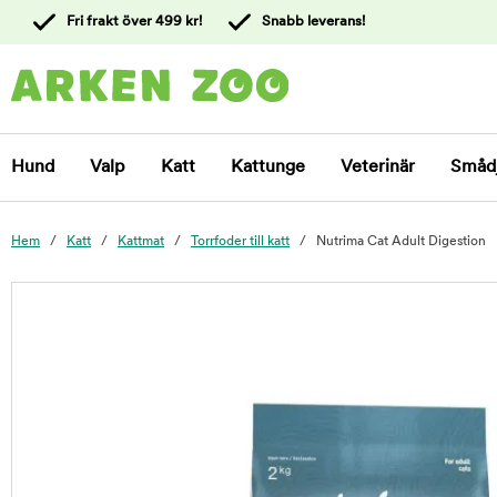
 till
Fri frakt över 499 kr!
Snabb leverans!
ållet
Kontakta
kundtjänst
Hund
Valp
Katt
Kattunge
Veterinär
Småd
Hem
Katt
Kattmat
Torrfoder till katt
Nutrima Cat Adult Digestion
foo