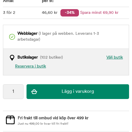
Antal:
per st:
3 för 2
46
,60
kr
-34%
Spara minst
69
,90
kr
Webblager
(I lager på webben. Leverans 1-3
arbetsdagar)
Butikslager
(102 butiker)
Välj butik
Reservera i butik
Fri frakt till ombud vid köp över 499 kr
Just nu
499,00
kr
kvar till fri frakt!