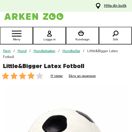
pa
Hitta din butik
ållet
Kontakta
kundtjänst
Meny
Logga in
Kundvagn
Sök
Hem
Hund
Hundleksaker
Hundbollar
Little&Bigger Latex
Fotboll
Little&Bigger Latex Fotboll
foo
17 röster
Skriv en recension