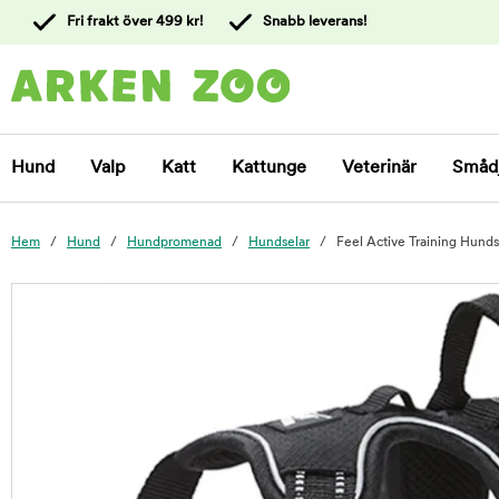
 till
Fri frakt över 499 kr!
Snabb leverans!
ållet
Kontakta
kundtjänst
Hund
Valp
Katt
Kattunge
Veterinär
Småd
Hem
Hund
Hundpromenad
Hundselar
Feel Active Training Hunds
foo