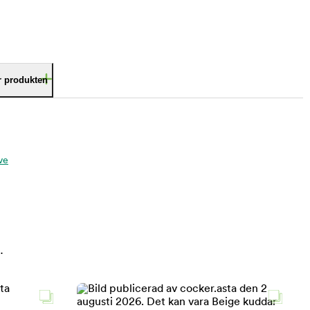
är produkten
ve
.