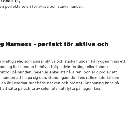
e Svart
(L)
en perfekta selen för aktiva och starka hundar.
ng Harness - perfekt för aktiva och
n kraftig sele, som passar aktiva och starka hundar. På ryggen finns ett
ning ifall hunden behöver hjälp i dvår terräng, eller i andra
ntroll på hunden. Selen är enkel att hålla ren, och är gjord av ett
r hunden att ha på sig den. Genomgående finns reflexmaterial som
elen är justerbar runt både nacken och bröstet. Knäppning finns på
t att sätta på och ta av selen utan att lyfta på någon tass.