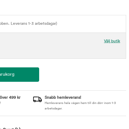
bben. Leverans 1-3 arbetsdagar)
Välj butik
 över 499 kr
Snabb hemleverans!
!
Hemleverans hela vägen hem till din dörr inom 1-3
arbetsdagar.