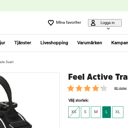
Mina favoriter
Logga in
jur
Tjänster
Liveshopping
Varumärken
Kampan
ele Svart
Feel Active Tr
62 röster
Välj storlek:
XS
S
M
L
XL