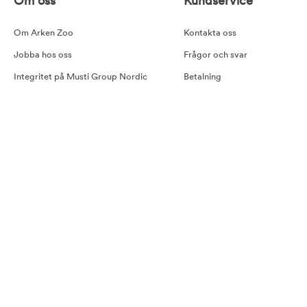
Om oss
Kundservice
Om Arken Zoo
Kontakta oss
Jobba hos oss
Frågor och svar
Integritet på Musti Group Nordic
Betalning
Goda råd
Leverans
Cookiepolicy
Retur
Tillgänglighetsredogörelse
Köpvillkor
Våra samarbetspartners
Pressmeddelande Arken Zoo