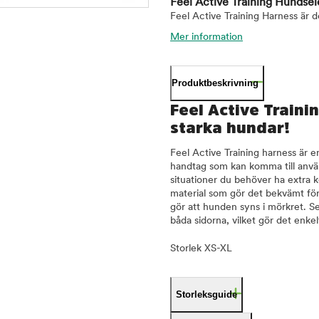
Feel Active Training Hundsel
Feel Active Training Harness är d
Mer information
Produktbeskrivning
Feel Active Traini
starka hundar!
Feel Active Training harness är e
handtag som kan komma till använd
situationer du behöver ha extra ko
material som gör det bekvämt fö
gör att hunden syns i mörkret. S
båda sidorna, vilket gör det enkel
Storlek XS-XL
Storleksguide