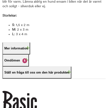
blir för varm. Lämna aldrig en hund ensam i bilen när det är varmt
och soligt - silverduk eller ej.
Storlekar:
S
: 1,5 x 2 m
M
: 2 x 3 m
L
: 3 x 4 m
Mer information
Omdömen
5
Ställ en fråga till oss om den här produkten