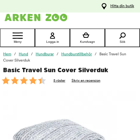
pa
Hitta din butik
ållet
Kontakta
kundtjänst
Meny
Logga in
Kundvagn
Sök
Hem
Hund
Hundburar
Hundburstillbehör
Basic Travel Sun
Cover Silverduk
Basic Travel Sun Cover Silverduk
foo
5 röster
Skriv en recension