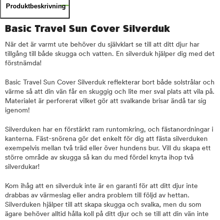
Produktbeskrivning
Basic Travel Sun Cover Silverduk
När det är varmt ute behöver du självklart se till att ditt djur har
tillgång till både skugga och vatten. En silverduk hjälper dig med det
förstnämda!
Basic Travel Sun Cover Silverduk reflekterar bort både solstrålar och
värme så att din vän får en skuggig och lite mer sval plats att vila på.
Materialet är perforerat vilket gör att svalkande brisar ändå tar sig
igenom!
Silverduken har en förstärkt ram runtomkring, och fästanordningar i
kanterna. Fäst-snörena gör det enkelt för dig att fästa silverduken
exempelvis mellan två träd eller över hundens bur. Vill du skapa ett
större område av skugga så kan du med fördel knyta ihop två
silverdukar!
Kom ihåg att en silverduk inte är en garanti för att ditt djur inte
drabbas av värmeslag eller andra problem till följd av hettan.
Silverduken hjälper till att skapa skugga och svalka, men du som
ägare behöver alltid hålla koll på ditt djur och se till att din vän inte