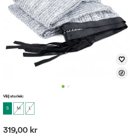
Välj storlek:
S
M
L
319,00
kr