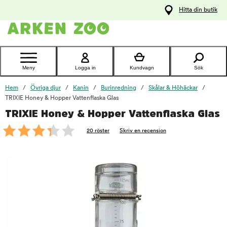
pa
Hitta din butik
ållet
Kontakta
kundtjänst
Meny
Logga in
Kundvagn
Sök
Hem
Övriga djur
Kanin
Burinredning
Skålar & Höhäckar
TRIXIE Honey & Hopper Vattenflaska Glas
TRIXIE Honey & Hopper Vattenflaska Glas
foo
20 röster
Skriv en recension