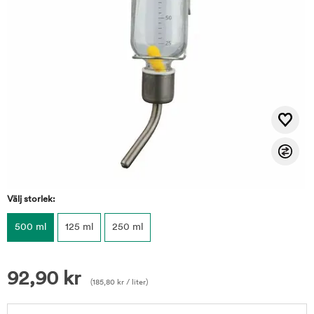
Välj storlek:
500 ml
125 ml
250 ml
92,90
kr
(
185,80
kr
/ liter)