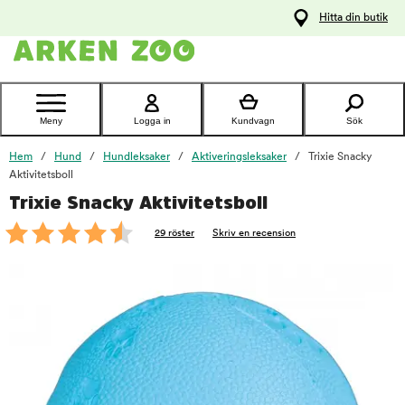
pa
Hitta din butik
ållet
Kontakta
kundtjänst
Meny
Logga in
Kundvagn
Sök
Hem
Hund
Hundleksaker
Aktiveringsleksaker
Trixie Snacky
Aktivitetsboll
Trixie Snacky Aktivitetsboll
foo
29 röster
Skriv en recension