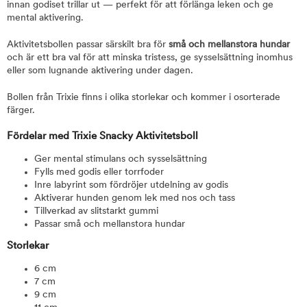
innan godiset trillar ut — perfekt för att förlänga leken och ge
mental aktivering.
Aktivitetsbollen passar särskilt bra för
små och mellanstora hundar
och är ett bra val för att minska tristess, ge sysselsättning inomhus
eller som lugnande aktivering under dagen.
Bollen från Trixie finns i olika storlekar och kommer i osorterade
färger.
Fördelar med Trixie Snacky Aktivitetsboll
Ger mental stimulans och sysselsättning
Fylls med godis eller torrfoder
Inre labyrint som fördröjer utdelning av godis
Aktiverar hunden genom lek med nos och tass
Tillverkad av slitstarkt gummi
Passar små och mellanstora hundar
Storlekar
6 cm
7 cm
9 cm