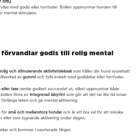
7 cm)
yllas med godis eller torrfoder. Bollen uppmuntrar hunden till
r mental stimulans.
förvandlar godis till rolig mental
rolig och stimulerande aktivitetsleksak
som håller din hund sysselsatt
tillverkad av
gummi
och fylls enkelt med godisbitar eller torrfoder.
 eller tass
ramlar godiset successivt ut, vilket uppmuntrar både
 bollen finns en
integrerad labyrint
som gör att det tar lite tid innan
tt förlänga leken och ge mental aktivering.
a för
små och mellanstora hundar
och är ett bra val för att minska
us eller som lugnande aktivering under dagen.
torlekar och kommer i osorterade färger.