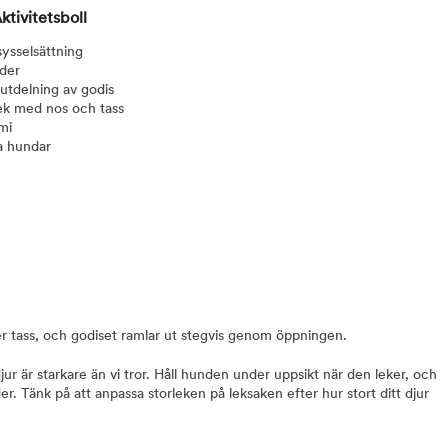
ktivitetsboll
ysselsättning
oder
 utdelning av godis
ek med nos och tass
mi
a hundar
er tass, och godiset ramlar ut stegvis genom öppningen.
jur är starkare än vi tror. Håll hunden under uppsikt när den leker, och
r. Tänk på att anpassa storleken på leksaken efter hur stort ditt djur