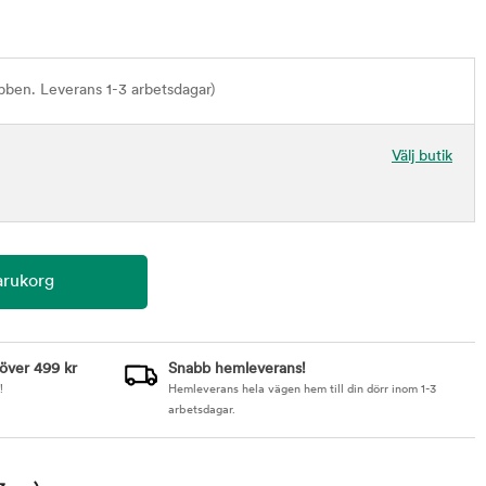
bben. Leverans 1-3 arbetsdagar)
Välj butik
 över 499 kr
Snabb hemleverans!
!
Hemleverans hela vägen hem till din dörr inom 1-3
arbetsdagar.