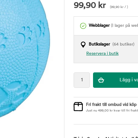
99,90
kr
(
99,90
kr
/ )
Webblager
(I lager på we
Butikslager
(64 butiker)
Reservera i butik
Fri frakt till ombud vid köp
Just nu
499,00
kr
kvar till fri frakt