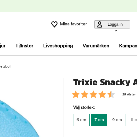
Mina favoriter
Logga in
jur
Tjänster
Liveshopping
Varumärken
Kampan
tetsboll
Trixie Snacky A
29 röster
Välj storlek:
6 cm
7 cm
9 cm
11 