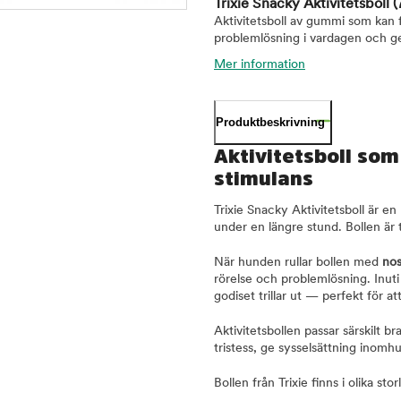
Trixie Snacky Aktivitetsboll
(
Aktivitetsboll av gummi som kan f
problemlösning i vardagen och ge
Mer information
Produktbeskrivning
Aktivitetsboll som 
stimulans
Trixie Snacky Aktivitetsboll är en
under en längre stund. Bollen är 
När hunden rullar bollen med
nos
rörelse och problemlösning. Inuti
godiset trillar ut — perfekt för a
Aktivitetsbollen passar särskilt br
tristess, ge sysselsättning inomh
Bollen från Trixie finns i olika s