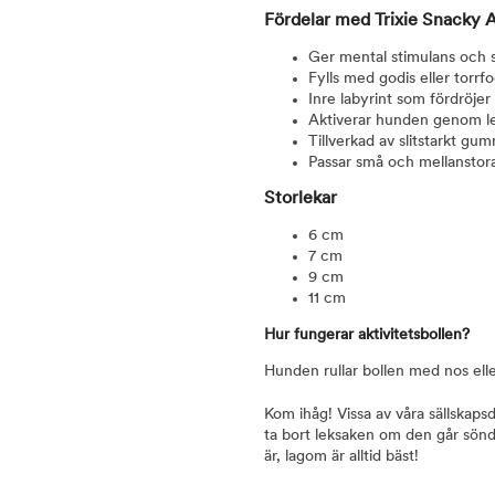
Fördelar med Trixie Snacky A
Ger mental stimulans och s
Fylls med godis eller torrf
Inre labyrint som fördröjer
Aktiverar hunden genom l
Tillverkad av slitstarkt gum
Passar små och mellanstor
Storlekar
6 cm
7 cm
9 cm
11 cm
Hur fungerar aktivitetsbollen?
Hunden rullar bollen med nos ell
Kom ihåg! Vissa av våra sällskapsd
ta bort leksaken om den går sönde
är, lagom är alltid bäst!