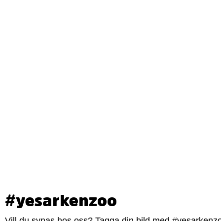
#yesarkenzoo
Vill du synas hos oss? Tagga din bild med #yesarkenzoo