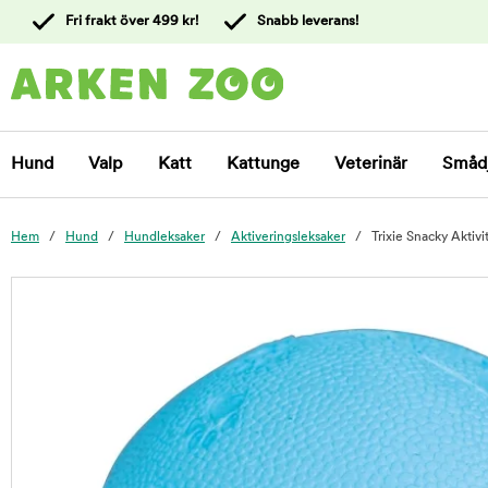
 till
Fri frakt över 499 kr!
Snabb leverans!
ållet
Kontakta
kundtjänst
Hund
Valp
Katt
Kattunge
Veterinär
Småd
Hem
Hund
Hundleksaker
Aktiveringsleksaker
Trixie Snacky Aktivi
foo