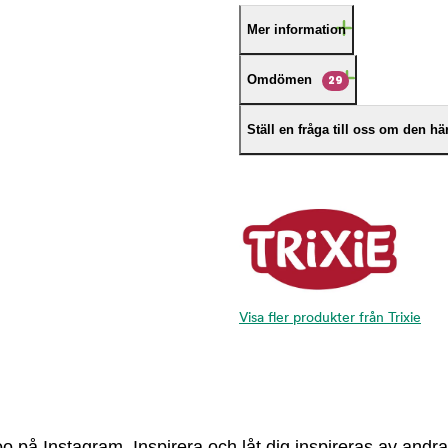
Mer information
Omdömen
29
Ställ en fråga till oss om den h
Visa fler produkter från Trixie
 på Instagram. Inspirera och låt dig inspireras av andra