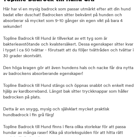
Här har vi en mysig badrock som passar utmärkt efter att din hund
badat eller duschat! Badrocken sitter bekvämt på hunden och
absorberar så mycket som 9-10 gånger sin egen vikt på bara 4
sekunder!
Topline Badrock till Hund är tillverkat av ett tyg som är
bakterieavstötande och kvalstersäkert. Dessa egenskaper sitter kvar
i tyget i ca 50 tvättar - förutsatt att du följer tvättråden och tvättar i
30 grader skontvätt.
Den höga kragen gör att även hundens hals och nacke får dra nytta
av badrockens absorberande egenskaper!
Topline Badrock till Hund stängs och öppnas snabbt och enkelt med
hjälp av kardborreband. Längst bak sitter tryckknappar som håller
badrocken på plats.
Detta är en snygg, mysig och självklart mycket praktisk
hundbadrock i fin grå färg!
Topline Badrock till Hund finns i flera olika storlekar för att passa
hundar av många raser! Kika på storleksguiden för att hitta rätt