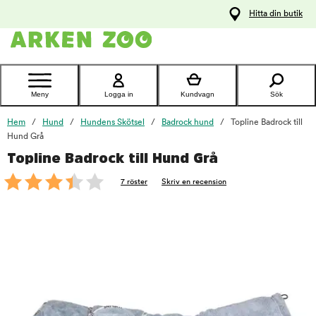
pa
Hitta din butik
ållet
Kontakta
kundtjänst
Meny
Logga in
Kundvagn
Sök
Hem
Hund
Hundens Skötsel
Badrock hund
Topline Badrock till
Hund Grå
Topline Badrock till Hund Grå
foo
7 röster
Skriv en recension