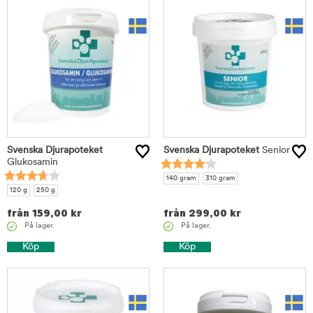
Svenska Djurapoteket
Svenska Djurapoteket
Senior
Glukosamin
140 gram
310 gram
120 g
250 g
från
159,00
kr
från
299,00
kr
På lager.
På lager.
Köp
Köp