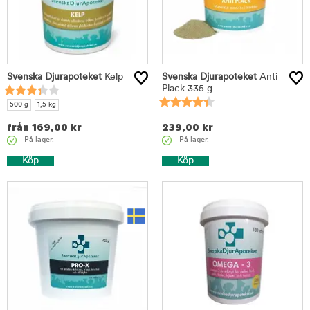
Svenska Djurapoteket
Kelp
Svenska Djurapoteket
Anti
Plack 335 g
500 g
1,5 kg
från
169,00
kr
239,00
kr
På lager.
På lager.
Köp
Köp