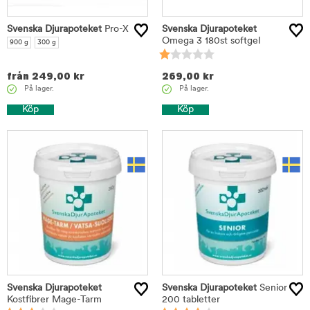
Svenska Djurapoteket
Pro-X
Svenska Djurapoteket
Omega 3 180st softgel
900 g
300 g
från
249,00
kr
269,00
kr
På lager.
På lager.
Köp
Köp
Svenska Djurapoteket
Svenska Djurapoteket
Senior
Kostfibrer Mage-Tarm
200 tabletter