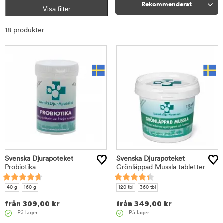
Rekommenderat
Visa filter
Sortera
18 produkter
Svenska Djurapoteket
Svenska Djurapoteket
Probiotika
Grönläppad Mussla tabletter
40 g
160 g
120 tbl
360 tbl
från
309,00
kr
från
349,00
kr
På lager.
På lager.