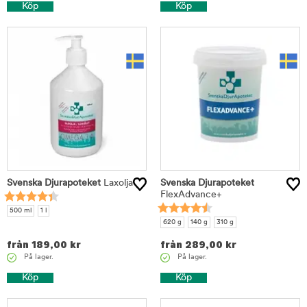
Köp
Köp
Svenska Djurapoteket
Laxolja
Svenska Djurapoteket
FlexAdvance+
500 ml
1 l
620 g
140 g
310 g
från
189,00
kr
från
289,00
kr
På lager.
På lager.
Köp
Köp