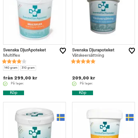
Svenska DjurApoteket
Svenska Djurapoteket
Multiflex
Vätskeersättning
140 gram
310 gram
från
299,00
kr
209,00
kr
På lager.
På lager.
Köp
Köp