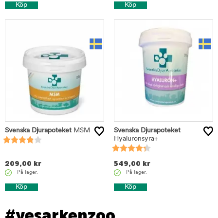
Köp
Köp
Svenska Djurapoteket
MSM
Svenska Djurapoteket
Hyaluronsyra+
209,00
kr
549,00
kr
På lager.
På lager.
Köp
Köp
#yesarkenzoo