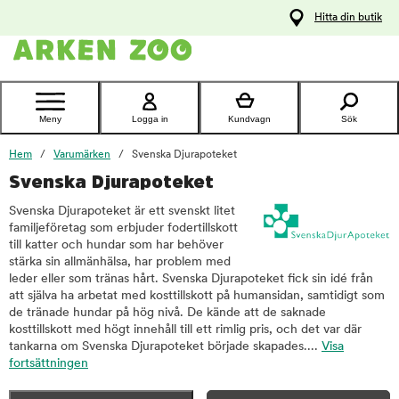
pa
Hitta din butik
ållet
Kontakta
kundtjänst
Meny
Logga in
Kundvagn
Sök
Hem
Varumärken
Svenska Djurapoteket
Svenska Djurapoteket
Svenska Djurapoteket är ett svenskt litet
familjeföretag som erbjuder fodertillskott
till katter och hundar som har behöver
stärka sin allmänhälsa, har problem med
leder eller som tränas hårt. Svenska Djurapoteket fick sin idé från
att själva ha arbetat med kosttillskott på humansidan, samtidigt som
de tränade hundar på hög nivå. De kände att de saknade
kosttillskott med högt innehåll till ett rimlig pris, och det var där
tankarna om Svenska Djurapoteket började skapades....
Visa
fortsättningen