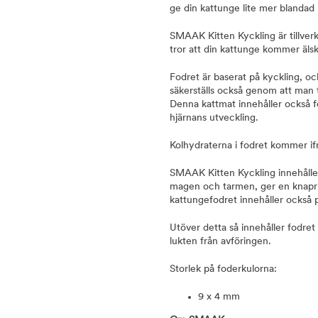
ge din kattunge lite mer blandad 
SMAAK Kitten Kyckling är tillverk
tror att din kattunge kommer älsk
Fodret är baserat på kyckling, o
säkerställs också genom att man ti
Denna kattmat innehåller också fe
hjärnans utveckling.
Kolhydraterna i fodret kommer if
SMAAK Kitten Kyckling innehåller
magen och tarmen, ger en knaprig 
kattungefodret innehåller också
Utöver detta så innehåller fodre
lukten från avföringen.
Storlek på foderkulorna:
9 x 4 mm