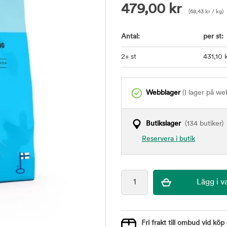
479,00
kr
(
68,43
kr
/ kg)
Antal:
per st:
2+ st
431
,10
k
Webblager
(I lager på we
Butikslager
(134 butiker)
Reservera i butik
Fri frakt till ombud vid köp