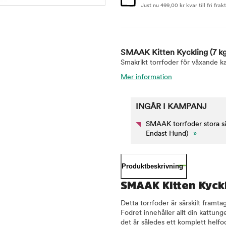
Just nu
499,00
kr
kvar till fri frakt
SMAAK Kitten Kyckling
(7 k
Smakrikt torrfoder för växande kat
Mer information
INGÅR I KAMPANJ
SMAAK torrfoder stora säc
Endast Hund)
»
Produktbeskrivning
SMAAK Kitten Kyck
Detta torrfoder är särskilt framtag
Fodret innehåller allt din kattun
det är således ett komplett helfod