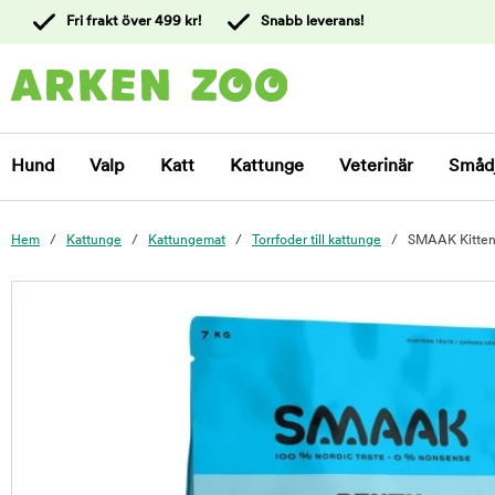
 till
Fri frakt över 499 kr!
Snabb leverans!
ållet
Kontakta
kundtjänst
Hund
Valp
Katt
Kattunge
Veterinär
Småd
Hem
Kattunge
Kattungemat
Torrfoder till kattunge
SMAAK Kitten
foo