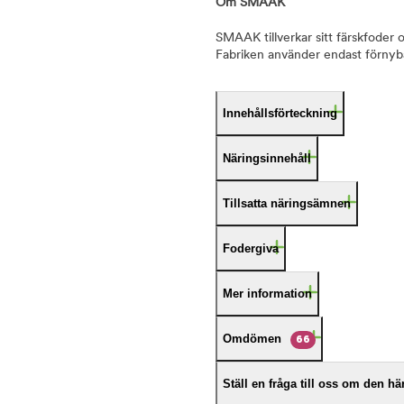
Om SMAAK
SMAAK tillverkar sitt färskfoder o
Fabriken använder endast förnybar
Innehållsförteckning
Näringsinnehåll
Tillsatta näringsämnen
Fodergiva
Mer information
Omdömen
66
Ställ en fråga till oss om den h