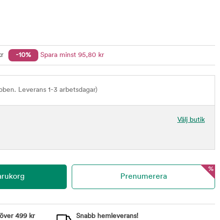
r
-10%
Spara minst
95
,80
kr
bben. Leverans 1-3 arbetsdagar)
Välj butik
%
 över 499 kr
Snabb hemleverans!