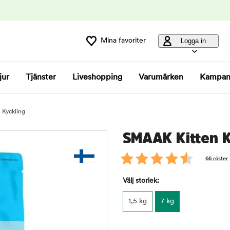
Mina favoriter
Logga in
jur
Tjänster
Liveshopping
Varumärken
Kampan
 Kyckling
SMAAK Kitten K
66 röster
Välj storlek:
1,5 kg
7 kg