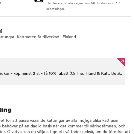
!
Hemleverans hela vägen hem till din dörr inom 1-3
arbetsdagar.
g)
tungar! Kattmaten är tillverkad i Finland.
%
kar - köp minst 2 st - få 10% rabatt (Online: Hund & Katt. Butik:
ling
et för att passa växande kattungar av alla möjliga olika kattraser.
ge behöver på en daglig basis när det kommer till näringsämnen, och
er. Givetvis kan du välja att ge ett våtfoder också, om du föredrar att