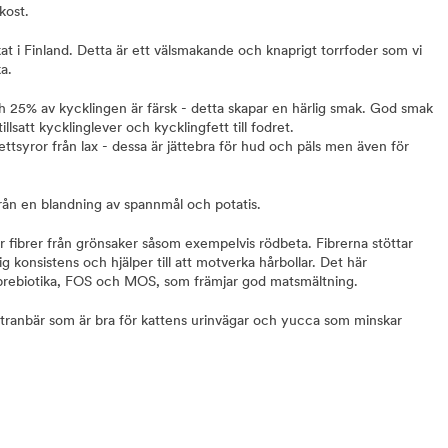
kost.
at i Finland. Detta är ett välsmakande och knaprigt torrfoder som vi
a.
ch 25% av kycklingen är färsk - detta skapar en härlig smak. God smak
llsatt kycklinglever och kycklingfett till fodret.
ttsyror från lax - dessa är jättebra för hud och päls men även för
rån en blandning av spannmål och potatis.
 fibrer från grönsaker såsom exempelvis rödbeta. Fibrerna stöttar
konsistens och hjälper till att motverka hårbollar. Det här
 prebiotika, FOS och MOS, som främjar god matsmältning.
t tranbär som är bra för kattens urinvägar och yucca som minskar