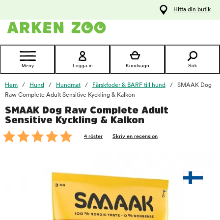
pa
Hitta din butik
ållet
Kontakta
kundtjänst
Meny
Logga in
Kundvagn
Sök
Hem
Hund
Hundmat
Färskfoder & BARF till hund
SMAAK Dog
Raw Complete Adult Sensitive Kyckling & Kalkon
SMAAK Dog Raw Complete Adult
foo
Sensitive Kyckling & Kalkon
4 röster
Skriv en recension