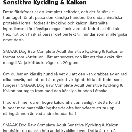
Sensitive Kyckling & Kalkon
Detta färskfoder är ett komplett helfoder, och det är särskilt
framtaget för att passa den känsliga hunden. De enda animaliska
proteinkällorna i fodret är kyckling och kalkon, lättsmälta
ingredienser för känsliga magar. Tack vare att fodret är fritt från
t.ex. nöt och fläsk så passar det perfekt till hundar som är allergiska
emot detta.
SMAAK Dog Raw Complete Adult Sensitive Kyckling & Kalkon är
format som köttbullar - lätt att servera och lätt att tina exakt rätt
mängd! Varje köttbulle väger ca 20 gram.
Om du har en känslig hund så vet du att den kan drabbas av en rad
olika besvär, och att det är mycket viktigt att hitta ett foder som
fungerar. SMAAK Dog Raw Complete Adult Sensitive Kyckling &
Kalkon har tagits fram med den känsliga hunden i åtanke.
I fodret finner du en högre kalciumhalt än vanligt - detta för att
hundar med matsmältningsbesvär ofta har svårare att ta upp
näringsämnen än vad andra hundar har!
SMAAK Dog Raw Complete Adult Sensitive Kyckling & Kalkon
innehåller en ganska hög andel kycklinglever. Detta är rikt på