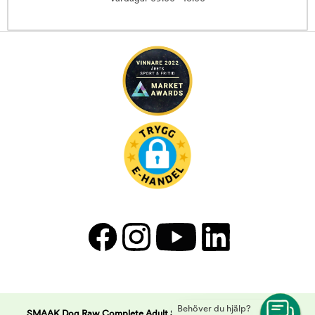
Behöver du hjälp?
SMAAK Dog Raw Complete Adult Sensitive Kyckling & Kalkon |