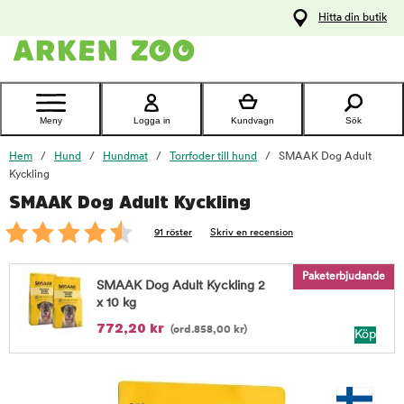
pa
Hitta din butik
ållet
Kontakta
kundtjänst
Meny
Logga in
Kundvagn
Sök
Hem
Hund
Hundmat
Torrfoder till hund
SMAAK Dog Adult
Kyckling
SMAAK Dog Adult Kyckling
foo
91 röster
Skriv en recension
Paketerbjudande
SMAAK Dog Adult Kyckling 2
x 10 kg
772,20
kr
(ord.
858,00
kr
)
Köp