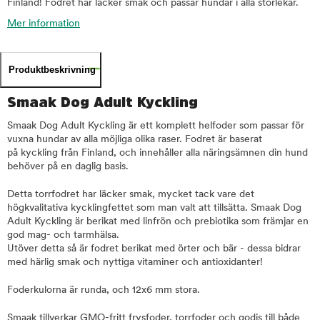
Finland! Fodret har läcker smak och passar hundar i alla storlekar.
Mer information
Produktbeskrivning
Smaak Dog Adult Kyckling
Smaak Dog Adult Kyckling är ett komplett helfoder som passar för
vuxna hundar av alla möjliga olika raser. Fodret är baserat
på kyckling från Finland, och innehåller alla näringsämnen din hund
behöver på en daglig basis.
Detta torrfodret har läcker smak, mycket tack vare det
högkvalitativa kycklingfettet som man valt att tillsätta. Smaak Dog
Adult Kyckling är berikat med linfrön och prebiotika som främjar en
god mag- och tarmhälsa.
Utöver detta så är fodret berikat med örter och bär - dessa bidrar
med härlig smak och nyttiga vitaminer och antioxidanter!
Foderkulorna är runda, och 12x6 mm stora.
Smaak tillverkar GMO-fritt frysfoder, torrfoder och godis till både