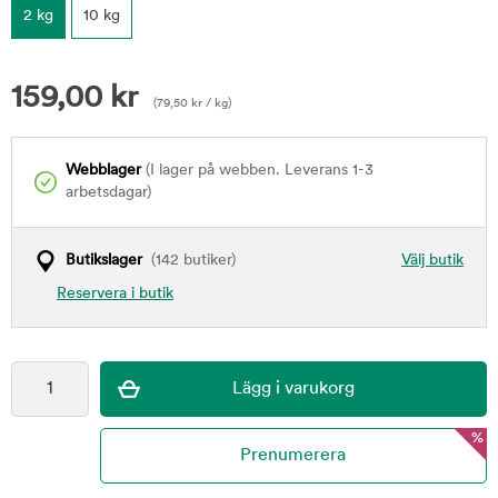
2 kg
10 kg
159,00
kr
(
79,50
kr
/ kg)
Webblager
(I lager på webben. Leverans 1-3
arbetsdagar)
Butikslager
(142 butiker)
Välj butik
Reservera i butik
%