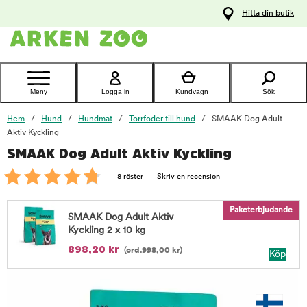
pa
Hitta din butik
ållet
Kontakta
kundtjänst
Meny
Logga in
Kundvagn
Sök
Hem
Hund
Hundmat
Torrfoder till hund
SMAAK Dog Adult
Aktiv Kyckling
SMAAK Dog Adult Aktiv Kyckling
foo
8 röster
Skriv en recension
Paketerbjudande
SMAAK Dog Adult Aktiv
Kyckling 2 x 10 kg
898,20
kr
(ord.
998,00
kr
)
Köp