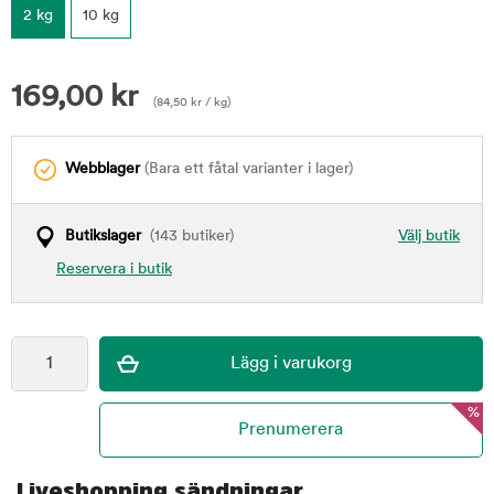
2 kg
10 kg
169,00
kr
(
84,50
kr
/ kg)
Webblager
(Bara ett fåtal varianter i lager)
Butikslager
(143 butiker)
Välj butik
Reservera i butik
%
Liveshopping sändningar