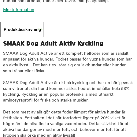
hundar som arbetar, tränar eller tävlar. Rikt på kyckling.
Mer information
Produktbeskrivning
SMAAK Dog Adult Aktiv Kyckling
SMAAK Dog Adult Active är ett komplett helfoder som är särskilt
anpassat för aktiva hundar. Fodret passar för vuxna hundar som har
en aktiv livsstil. Det kan t.ex. röra sig om jakthundar eller hundar
som tränar eller tävlar.
SMAAK Dog Adult Active är rikt på kyckling och har en härlig smak
som vi tror att din hund kommer älska. Fodret innehåller hela 53%
kyckling. Kyckling är en populär proteinkälla med utmärkt
aminosyraprofil för friska och starka muskler.
Det som mest av allt gör detta foder lämpat för aktiva hundar är
fetthalten. Fetthalten i det här torrfodret ligger på 20% vilket är
högre än i de allra flesta vanliga vuxenfoder. Detta självklart för att
aktiva hundar gör av med mer fett, och behöver mer fett för att
kroppen ska orka med en aktiv livsstil!