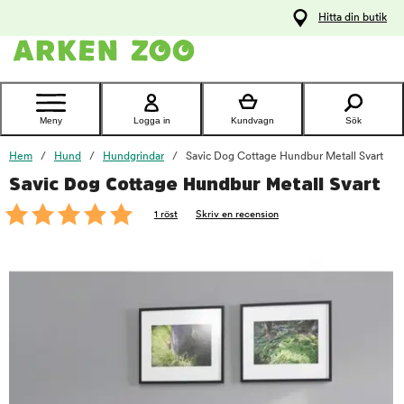
pa
Hitta din butik
ållet
Kontakta
kundtjänst
Meny
Logga in
Kundvagn
Sök
Hem
Hund
Hundgrindar
Savic Dog Cottage Hundbur Metall Svart
Savic Dog Cottage Hundbur Metall Svart
foo
1 röst
Skriv en recension