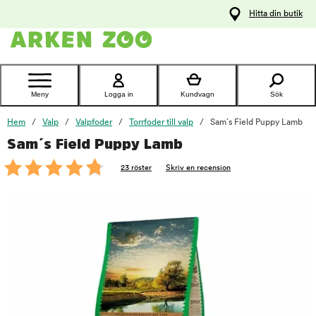
pa
Hitta din butik
ållet
Kontakta
kundtjänst
Meny
Logga in
Kundvagn
Sök
Hem
Valp
Valpfoder
Torrfoder till valp
Sam´s Field Puppy Lamb
Sam´s Field Puppy Lamb
foo
23 röster
Skriv en recension