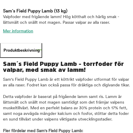
Sam´s Field Puppy Lamb
(13 kg)
Valpfoder med frigående lamm! Hög kötthalt och härlig smak -
lättsmält och snällt mot magen. Passar valpar av alla raser.
Mer information
Produktbeskrivning
Sam´s Field Puppy Lamb - torrfoder för
valpar, med smak av lamm!
Sam's Field Puppy Lamb är ett köttrikt valpfoder utformat för valpar
av alla raser. Fodret kan också passa för dräktiga och digivande tikar.
Detta valpfoder är baserat på frigående lamm samt ris. Lamm är
lättsmält och snällt mot magen samtidigt som det främjar valpens
muskeltillväxt. Med en perfekt balans av 30% protein och 17% fett,
samt noga avvägda mängder kalcium och fosfor, stöttar detta foder
en sund tillväxt under valpens viktigaste utvecklingsstadier.
Fler fördelar med Sam's Field Puppy Lamb: