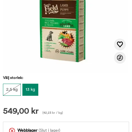
Välj storlek:
2,5 kg
13 kg
549,00
kr
(
42,23
kr
/ kg)
Webblager
(Slut i lager)