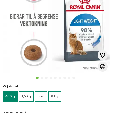
Välj storlek:
400 g
1,5 kg
3 kg
8 kg