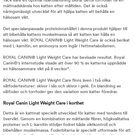
Tack vare en optimal fiberblandning bidrar detta torrfoder till en
mättnadskänsla hos katten efter måltiden. Det är också
näringsmässigt utvecklat för att hjälpa katten att behålla en
hälsosam vikt.
Det specialanpassade proteininnehållet i denna produkt hjälper till
att bibehålla kattens muskelmassa så att katten kan hålla en
hälsosam vikt. ROYAL CANIN® Light Weight Care är också berikat
med L-karnitin, en aminosyra som ingår i fettmetabolismen.
ROYAL CANIN® Light Weight Care har bevisade resultat. Royal
Canin©'s internstudie visade att över 90 % av katterna uppnådde
en hälsosammare vikt på 8 veckor*.
ROYAL CANIN® Light Weight Care finns även i två olika
våtfodertexturer: skivor i sås och skivor i gelé. En blandning av
våtfoder och torrfoder ger den variation som katter föredrar.
Royal Canin Light Weight Care i korthet
Detta är en kattmat speciellt utvecklad för katter med tendens till
övervikt. Genom en kombination av mättande fibrer, högkvalitativa
proteiner och L-karnitin stödjer fodret både viktkontroll och
bibehållen muskelmassa. Foderbitarna är speciellt utformade för att