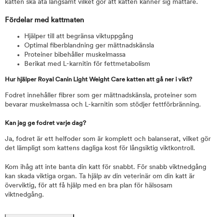
katten ska äta långsamt vilket gör att katten känner sig mättare.
Fördelar med kattmaten
Hjälper till att begränsa viktuppgång
Optimal fiberblandning ger mättnadskänsla
Proteiner bibehåller muskelmassa
Berikat med L-karnitin för fettmetabolism
Hur hjälper Royal Canin Light Weight Care katten att gå ner i vikt?
Fodret innehåller fibrer som ger mättnadskänsla, proteiner som
bevarar muskelmassa och L-karnitin som stödjer fettförbränning.
Kan jag ge fodret varje dag?
Ja, fodret är ett helfoder som är komplett och balanserat, vilket gör
det lämpligt som kattens dagliga kost för långsiktig viktkontroll.
Kom ihåg att inte banta din katt för snabbt. För snabb viktnedgång
kan skada viktiga organ. Ta hjälp av din veterinär om din katt är
överviktig, för att få hjälp med en bra plan för hälsosam
viktnedgång.