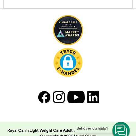
Behöver du hjälp?
Royal Canin Light Weight Care Adult torrfoder för katt | Arken Zoo -