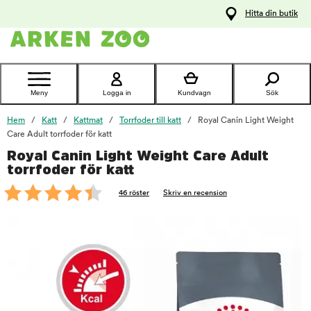
pa
Hitta din butik
ållet
Kontakta
kundtjänst
Meny
Logga in
Kundvagn
Sök
Hem
Katt
Kattmat
Torrfoder till katt
Royal Canin Light Weight
Care Adult torrfoder för katt
Royal Canin Light Weight Care Adult
foo
torrfoder för katt
46 röster
Skriv en recension