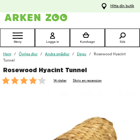
pa
Hitta din butik
ållet
Kontakta
kundtjänst
Meny
Logga in
Kundvagn
Sök
Hem
Övriga djur
Andra smådjur
Degu
Rosewood Hyacint
Tunnel
Rosewood Hyacint Tunnel
foo
14 röster
Skriv en recension