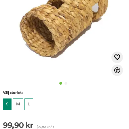
Välj storlek:
S
M
L
99,90
kr
(
99,90
kr
/ )