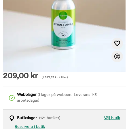
209,00
kr
(
1 393,33
kr
/ liter)
Webblager
(I lager på webben. Leverans 1-3
arbetsdagar)
Butikslager
(121 butiker)
Välj butik
Reservera i butik