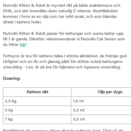
Nutrolin Kitten & Adult är mycket rikt på både arakidonsyra och
DHA, och det innehåller även naturlig E-vitamin. Kosttillskottet
kommer i form av en olja som har mild smak, och som blandas
direkt i kattens foder.
Nutrolin Kitten & Adult passar för kattungar och vuxna katter upp
till 7 år gamla. Därefter rekommenderar vi Nutrolin Cat Senior som
du hittar
här
!
Fettsyror är bra för kattens hälsa i största allmänhet, de främjar god
rörlighet och en fin och glansig päls! De stöttar också kattungens
utveckling - t.ex. är de bra för hjärnans och ögonens utveckling.
Dosering:
Kattens vikt
Olja per dygn
2,5 kg
1,5 ml
5 kg
2,5 ml
7 kg
3,5 ml