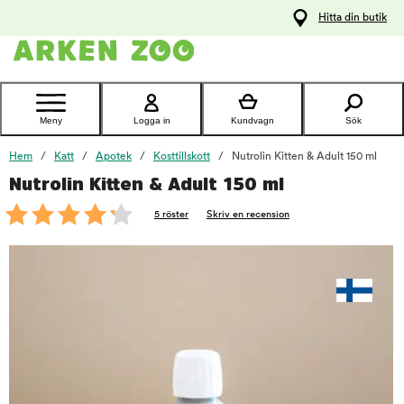
pa
Hitta din butik
ållet
Kontakta
kundtjänst
Meny
Logga in
Kundvagn
Sök
Hem
Katt
Apotek
Kosttillskott
Nutrolin Kitten & Adult 150 ml
Nutrolin Kitten & Adult 150 ml
foo
5 röster
Skriv en recension