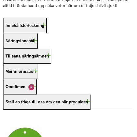
Kosttillskott ska serveras utöver djurets ordinarie kost. Tänk på att
alltid i första hand uppsöka veterinär om ditt djur blivit sjukt!
Innehållsförteckning
Näringsinnehåll
Tillsatta näringsämnen
Mer information
Omdömen
5
Ställ en fråga till oss om den här produkten