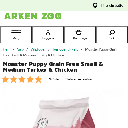
pa
Hitta din butik
ållet
Kontakta
kundtjänst
Meny
Logga in
Kundvagn
Sök
Hem
Valp
Valpfoder
Torrfoder till valp
Monster Puppy Grain
Free Small & Medium Turkey & Chicken
Monster Puppy Grain Free Small &
foo
Medium Turkey & Chicken
3 röster
Skriv en recension