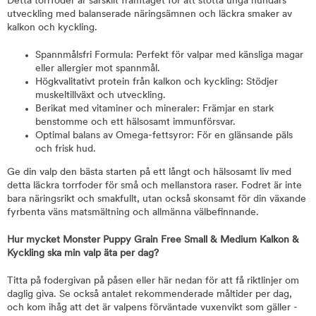
Detta torrfoder är särskilt framtaget för att stötta unga hundars
utveckling med balanserade näringsämnen och läckra smaker av
kalkon och kyckling.
Spannmålsfri Formula: Perfekt för valpar med känsliga magar
eller allergier mot spannmål.
Högkvalitativt protein från kalkon och kyckling: Stödjer
muskeltillväxt och utveckling.
Berikat med vitaminer och mineraler: Främjar en stark
benstomme och ett hälsosamt immunförsvar.
Optimal balans av Omega-fettsyror: För en glänsande päls
och frisk hud.
Ge din valp den bästa starten på ett långt och hälsosamt liv med
detta läckra torrfoder för små och mellanstora raser. Fodret är inte
bara näringsrikt och smakfullt, utan också skonsamt för din växande
fyrbenta väns matsmältning och allmänna välbefinnande.
Hur mycket Monster Puppy Grain Free Small & Medium Kalkon &
Kyckling ska min valp äta per dag?
Titta på fodergivan på påsen eller här nedan för att få riktlinjer om
daglig giva. Se också antalet rekommenderade måltider per dag,
och kom ihåg att det är valpens förväntade vuxenvikt som gäller -