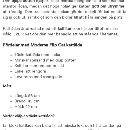
Den
djupa botten
hjälper till att minska mängden sand som hamnar
utanför lådan, medan det höga höljet ger katten
gott om utrymme
att röra sig. Den transparenta luckan gör det enkelt för katten att ta
sig in och ut, samtidigt som den bidrar till att hålla sanden på plats.
Kattlådan är utrustad med ett
kolfilter
som hjälper till att minska
dålig lukt, vilket gör den mer behaglig att ha stående i hemmet.
Fördelar med Moderna Flip Cat kattlåda
Täckt kattlåda med lucka
Minskar spillsand med djup botten
Kolfilter som reducerar lukt
Enkel att rengöra
Levereras med sandspade
Mått:
Längd: 58 cm
Bredd: 45 cm
Höjd: 42 cm
Varför välja en täckt kattlåda?
En täckt kattlåda kan bidra till att minska lukt och hålla sanden på