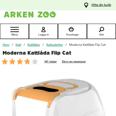
pa
Hitta din butik
ållet
Kontakta
kundtjänst
Meny
Logga in
Kundvagn
Sök
Hem
Katt
Kattlådor
Kattoaletter
Moderna Kattlåda Flip Cat
Moderna Kattlåda Flip Cat
foo
147 röster
Skriv en recension