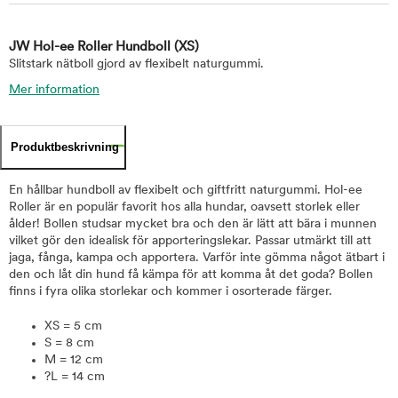
JW Hol-ee Roller Hundboll
(XS)
Slitstark nätboll gjord av flexibelt naturgummi.
Mer information
Produktbeskrivning
En hållbar hundboll av flexibelt och giftfritt naturgummi. Hol-ee
Roller är en populär favorit hos alla hundar, oavsett storlek eller
ålder! Bollen studsar mycket bra och den är lätt att bära i munnen
vilket gör den idealisk för apporteringslekar. Passar utmärkt till att
jaga, fånga, kampa och apportera. Varför inte gömma något ätbart i
den och låt din hund få kämpa för att komma åt det goda? Bollen
finns i fyra olika storlekar och kommer i osorterade färger.
XS = 5 cm
S = 8 cm
M = 12 cm
?L = 14 cm