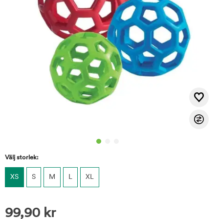
Välj storlek:
XS
S
M
L
XL
99,90
kr