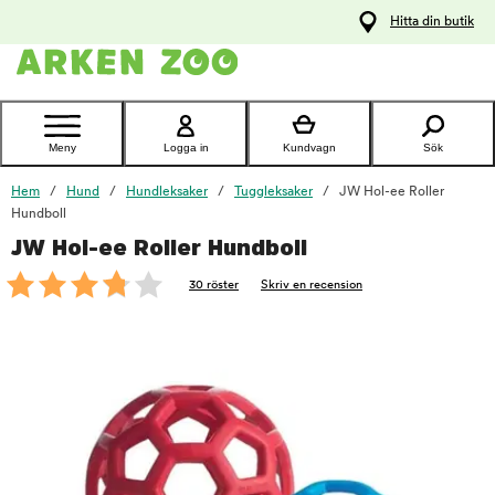
pa
Hitta din butik
ållet
Kontakta
kundtjänst
Meny
Logga in
Kundvagn
Sök
Hem
Hund
Hundleksaker
Tuggleksaker
JW Hol-ee Roller
Hundboll
JW Hol-ee Roller Hundboll
foo
30 röster
Skriv en recension