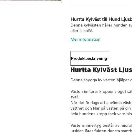
Hurtta Kylväst till Hund Ljus
Denna kylvästen håller hunden sva
eller ljusblå!.
Mer information
Produktbeskrivning
Hurtta Kylväst Lju
Denna snygga kylvästen hjälper d
Västen imiterar kroppens eget sätt 
sval!
När det är dags att använda västen
vattnet och klär på västen på din
hela hundens kropp tack vare blo
Västens innertyg består av micro
utsidan låter fukten dunsta samtid