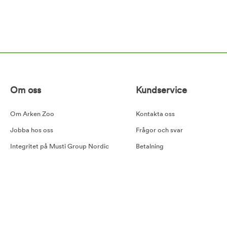
Om oss
Kundservice
Om Arken Zoo
Kontakta oss
Jobba hos oss
Frågor och svar
Integritet på Musti Group Nordic
Betalning
Goda råd
Leverans
Cookiepolicy
Retur
Tillgänglighetsredogörelse
Köpvillkor
Våra samarbetspartners