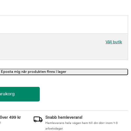
Välj butik
 över 499 kr
Snabb hemleverans!
!
Hemleverans hela vägen hem till din dörr inom 1-3
arbetsdagar.