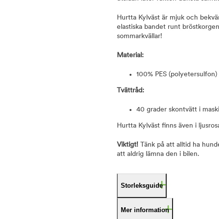
Hurtta Kylväst är mjuk och bekväm
elastiska bandet runt bröstkorge
sommarkvällar!
Material:
100% PES (polyetersulfon)
Tvättråd:
40 grader skontvätt i mask
Hurtta Kylväst finns även i ljusros
Viktigt!
Tänk på att alltid ha hund
att aldrig lämna den i bilen.
Storleksguide
Mer information