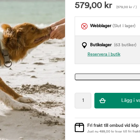
579,00
kr
(
579,00
kr
/ )
Webblager
(Slut i lager)
Butikslager
(63 butiker)
Reservera i butik
Fri frakt till ombud vid köp
Just nu
499,00
kr
kvar till fri frakt