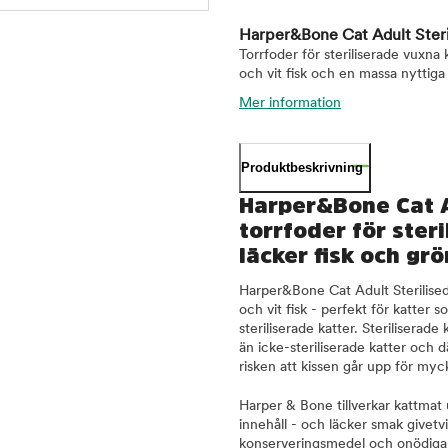
Harper&Bone Cat Adult Ster
Torrfoder för steriliserade vuxna 
och vit fisk och en massa nyttiga
Mer information
Produktbeskrivning
Harper&Bone Cat A
torrfoder för ster
läcker fisk och gr
Harper&Bone Cat Adult Sterilised
och vit fisk - perfekt för katter 
steriliserade katter. Steriliserade
än icke-steriliserade katter och 
risken att kissen går upp för myck
Harper & Bone tillverkar kattmat 
innehåll - och läcker smak givet
konserveringsmedel och onödiga 