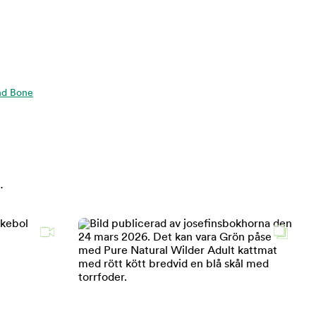
and Bone
.