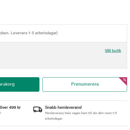
bben. Leverans 1-3 arbetsdagar)
Välj butik
%
 över 499 kr
Snabb hemleverans!
!
Hemleverans hela vägen hem till din dörr inom 1-3
arbetsdagar.