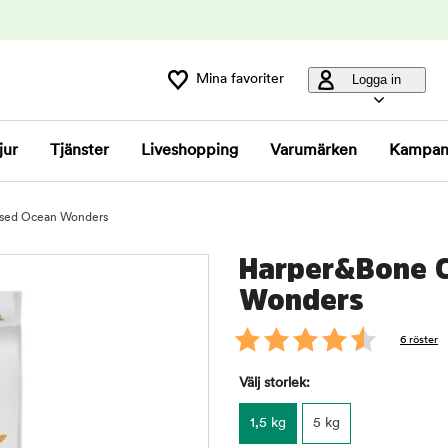
Mina favoriter
Logga in
jur
Tjänster
Liveshopping
Varumärken
Kampan
lised Ocean Wonders
Harper&Bone Ca
Wonders
6 röster
Välj storlek:
1,5 kg
5 kg