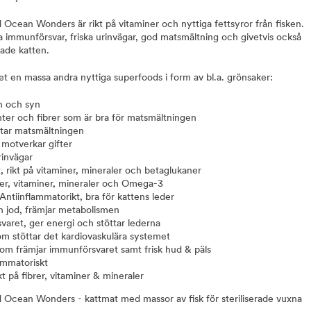
 Ocean Wonders är rikt på vitaminer och nyttiga fettsyror från fisken.
ra immunförsvar, friska urinvägar, god matsmältning och givetvis också
rade katten.
et en massa andra nyttiga superfoods i form av bl.a. grönsaker:
n och syn
anter och fibrer som är bra för matsmältningen
öttar matsmältningen
 motverkar gifter
rinvägar
t, rikt på vitaminer, mineraler och betaglukaner
ibrer, vitaminer, mineraler och Omega-3
Antiinflammatorikt, bra för kattens leder
ch jod, främjar metabolismen
aret, ger energi och stöttar lederna
om stöttar det kardiovaskulära systemet
om främjar immunförsvaret samt frisk hud & päls
ammatoriskt
kt på fibrer, vitaminer & mineraler
 Ocean Wonders - kattmat med massor av fisk för steriliserade vuxna