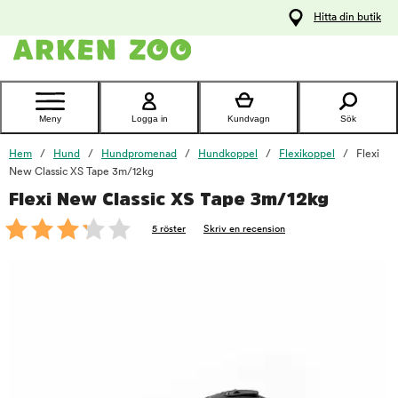
pa
Hitta din butik
ållet
Kontakta
kundtjänst
Meny
Logga in
Kundvagn
Sök
Hem
Hund
Hundpromenad
Hundkoppel
Flexikoppel
Flexi
New Classic XS Tape 3m/12kg
Flexi New Classic XS Tape 3m/12kg
foo
5 röster
Skriv en recension