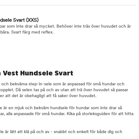
ndsele Svart
(XXS)
ar som inte drar så mycket. Behöver inte träs över huvudet och är
ära. Svart färg med reflex.
n Vest Hundsele Svart
a och bekväma step-in-sele som är anpassad för små hundar och
kopplet. Då selen tas på och av utan att trä över huvudet så passar
r att det är obehagligt att få saker över huvudet.
le är en mjuk och bekväm hundsele för hundar som inte drar så
kar, alla anpassade för små hundar. Kika på storleksguiden för att hitta
 är lätt att klä på och av - snabbt och enkelt för både dig och