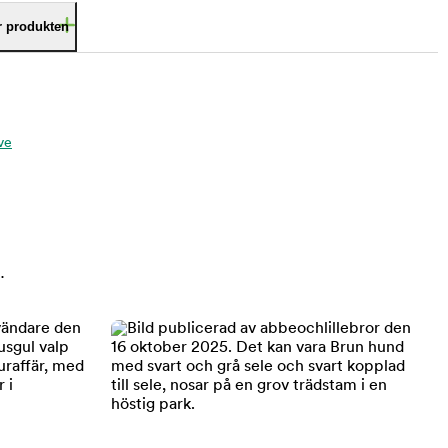
är produkten
ve
.