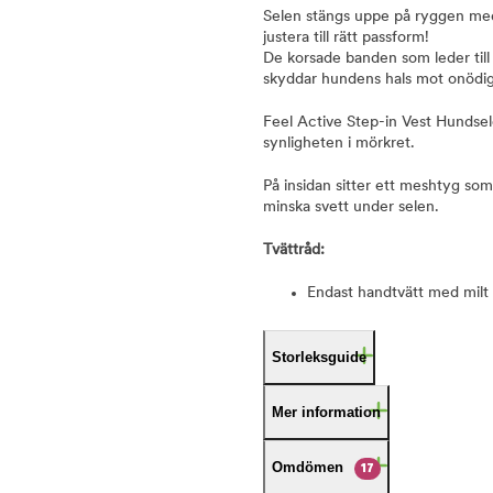
Selen stängs uppe på ryggen med 
justera till rätt passform!
De korsade banden som leder till 
skyddar hundens hals mot onödig
Feel Active Step-in Vest Hundsele
synligheten i mörkret.
På insidan sitter ett meshtyg som
minska svett under selen.
Tvättråd:
Endast handtvätt med milt 
Storleksguide
Mer information
Omdömen
17