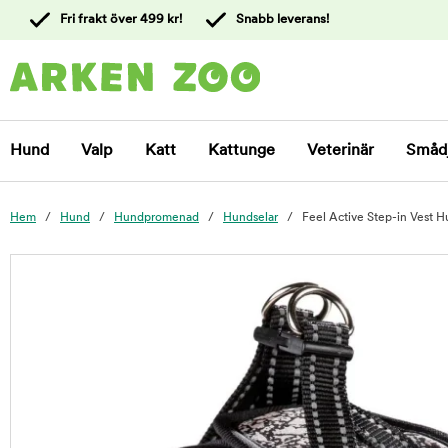
 till
Fri frakt över 499 kr!
Snabb leverans!
ållet
Kontakta
kundtjänst
Hund
Valp
Katt
Kattunge
Veterinär
Småd
Hem
Hund
Hundpromenad
Hundselar
Feel Active Step-in Vest H
foo