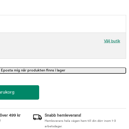
Välj butik
 över 499 kr
Snabb hemleverans!
!
Hemleverans hela vägen hem till din dörr inom 1-3
arbetsdagar.