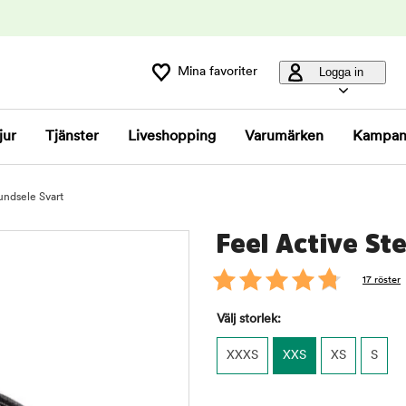
Mina favoriter
Logga in
jur
Tjänster
Liveshopping
Varumärken
Kampan
undsele Svart
Feel Active St
17 röster
Välj storlek:
XXXS
XXS
XS
S