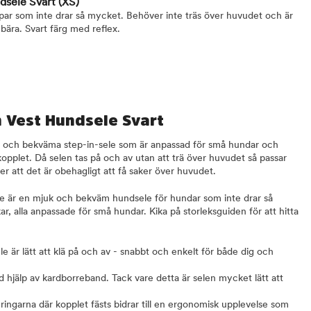
ndsele Svart
(XS)
ar som inte drar så mycket. Behöver inte träs över huvudet och är
ära. Svart färg med reflex.
n Vest Hundsele Svart
a och bekväma step-in-sele som är anpassad för små hundar och
kopplet. Då selen tas på och av utan att trä över huvudet så passar
r att det är obehagligt att få saker över huvudet.
le är en mjuk och bekväm hundsele för hundar som inte drar så
kar, alla anpassade för små hundar. Kika på storleksguiden för att hitta
 är lätt att klä på och av - snabbt och enkelt för både dig och
hjälp av kardborreband. Tack vare detta är selen mycket lätt att
ringarna där kopplet fästs bidrar till en ergonomisk upplevelse som