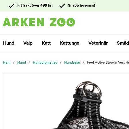
 till
Fri frakt över 499 kr!
Snabb leverans!
ållet
Kontakta
kundtjänst
Hund
Valp
Katt
Kattunge
Veterinär
Småd
Hem
Hund
Hundpromenad
Hundselar
Feel Active Step-in Vest H
foo