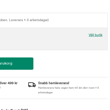
bben. Leverans 1-3 arbetsdagar)
Välj butik
 över 499 kr
Snabb hemleverans!
!
Hemleverans hela vägen hem till din dörr inom 1-3
arbetsdagar.