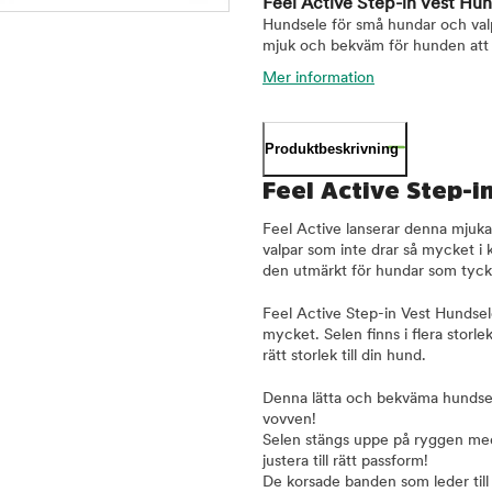
Feel Active Step-in Vest Hu
Hundsele för små hundar och valp
mjuk och bekväm för hunden att b
Mer information
Produktbeskrivning
Feel Active Step-i
Feel Active lanserar denna mjuk
valpar som inte drar så mycket i 
den utmärkt för hundar som tycke
Feel Active Step-in Vest Hundse
mycket. Selen finns i flera storle
rätt storlek till din hund.
Denna lätta och bekväma hundsele
vovven!
Selen stängs uppe på ryggen med 
justera till rätt passform!
De korsade banden som leder till 