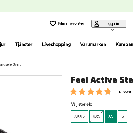
Mina favoriter
Logga in
jur
Tjänster
Liveshopping
Varumärken
Kampan
undsele Svart
Feel Active St
17 röster
Välj storlek:
XXXS
XXS
XS
S