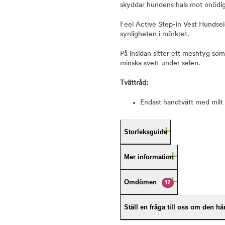
skyddar hundens hals mot onödig
Feel Active Step-in Vest Hundsele
synligheten i mörkret.
På insidan sitter ett meshtyg som
minska svett under selen.
Tvättråd:
Endast handtvätt med milt 
Storleksguide
Mer information
Omdömen
17
Ställ en fråga till oss om den h