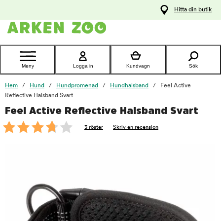
pa
Hitta din butik
ållet
Kontakta
kundtjänst
Meny
Logga in
Kundvagn
Sök
Hem
Hund
Hundpromenad
Hundhalsband
Feel Active
Reflective Halsband Svart
Feel Active Reflective Halsband Svart
foo
3 röster
Skriv en recension