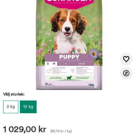
Välj storlek:
3 kg
12 kg
1 029,00
kr
(
85,75
kr
/ kg)