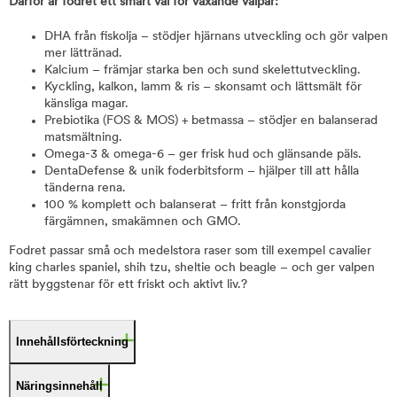
Därför är fodret ett smart val för växande valpar:
DHA från fiskolja – stödjer hjärnans utveckling och gör valpen
mer lättränad.
Kalcium – främjar starka ben och sund skelettutveckling.
Kyckling, kalkon, lamm & ris – skonsamt och lättsmält för
känsliga magar.
Prebiotika (FOS & MOS) + betmassa – stödjer en balanserad
matsmältning.
Omega-3 & omega-6 – ger frisk hud och glänsande päls.
DentaDefense & unik foderbitsform – hjälper till att hålla
tänderna rena.
100 % komplett och balanserat – fritt från konstgjorda
färgämnen, smakämnen och GMO.
Fodret passar små och medelstora raser som till exempel cavalier
king charles spaniel, shih tzu, sheltie och beagle – och ger valpen
rätt byggstenar för ett friskt och aktivt liv.?
Innehållsförteckning
Näringsinnehåll