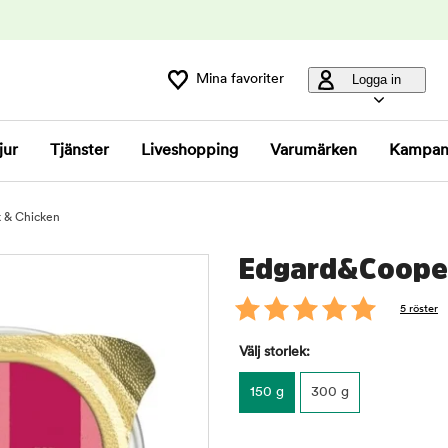
Mina favoriter
Logga in
jur
Tjänster
Liveshopping
Varumärken
Kampan
 & Chicken
Edgard&Cooper
5 röster
Välj storlek:
150 g
300 g