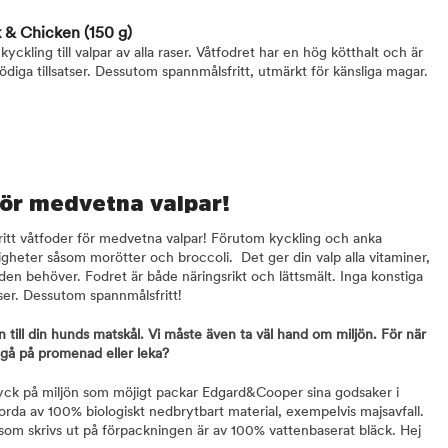
 & Chicken
(150 g)
kling till valpar av alla raser. Våtfodret har en hög kötthalt och är
diga tillsatser. Dessutom spannmålsfritt, utmärkt för känsliga magar.
för medvetna valpar!
fritt våtfoder för medvetna valpar! Förutom kyckling och anka
igheter såsom morötter och broccoli. Det ger din valp alla vitaminer,
en behöver. Fodret är både näringsrikt och lättsmält. Inga konstiga
enser. Dessutom spannmålsfritt!
till din hunds matskål. Vi måste även ta väl hand om miljön. För när
då gå på promenad eller leka?
vtryck på miljön som möjigt packar Edgard&Cooper sina godsaker i
orda av 100% biologiskt nedbrytbart material, exempelvis majsavfall.
om skrivs ut på förpackningen är av 100% vattenbaserat bläck. Hej