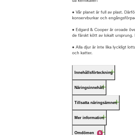
då kemikalier!
• Vår planet är full av plast. Där
konservburkar och engångsförpa
• Edgard & Cooper är oroade över
de färskt kött av lokalt ursprung
• Alla djur är inte lika lyckligt l
och katter.
Innehållsförteckning
Näringsinnehåll
Tillsatta näringsämnen
Mer information
Omdömen
5