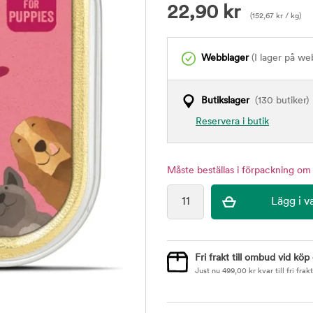
22,90
kr
(
152,67
kr
/ kg)
Webblager
(I lager på we
Butikslager
(130 butiker)
Reservera i butik
Måste beställas i förpackning om 
Fri frakt till ombud vid köp
Just nu
499,00
kr
kvar till fri frakt