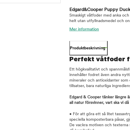
Edgard&Cooper Puppy Duck
Smaskigt våtfoder med anka och kyc
helt utan utfyllnadsmedel och onö
Mer information
Produktbeskrivning
Perfekt våtfoder 
Ett högkvalitativt och spannmåls
innehåller fodret även andra nytt
mineraler och antioxidanter som d
tillsatser, bara naturliga ingredi
Edgard & Cooper tänker längre än 
all natur försvinner, vart ska vi 
• För att göra ett så litet tassa
speciella komposterbara påsar, gj
De vackra motiven och texterna s