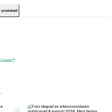
är produkten
 & Cooper™
.