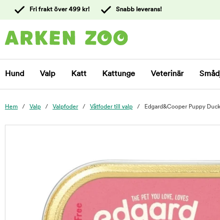
 till
Fri frakt över 499 kr!
Snabb leverans!
ållet
Kontakta
kundtjänst
Hund
Valp
Katt
Kattunge
Veterinär
Småd
Hem
Valp
Valpfoder
Våtfoder till valp
Edgard&Cooper Puppy Duck
foo