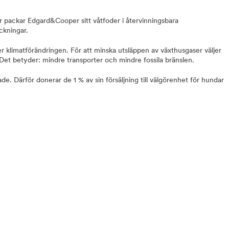
för packar Edgard&Cooper sitt våtfoder i återvinningsbara
ckningar.
 klimatförändringen. För att minska utsläppen av växthusgaser väljer
. Det betyder: mindre transporter och mindre fossila bränslen.
ottade. Därför donerar de 1 % av sin försäljning till välgörenhet för hundar