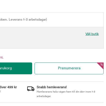
bben. Leverans 1-3 arbetsdagar)
Välj butik
11.
%
 över 499 kr
Snabb hemleverans!
!
Hemleverans hela vägen hem till din dörr inom 1-3
arbetsdagar.