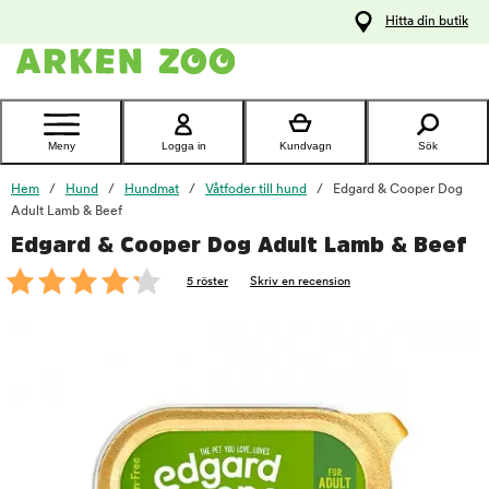
pa
Hitta din butik
ållet
Kontakta
kundtjänst
Meny
Logga in
Kundvagn
Sök
Hem
Hund
Hundmat
Våtfoder till hund
Edgard & Cooper Dog
Adult Lamb & Beef
Edgard & Cooper Dog Adult Lamb & Beef
foo
5 röster
Skriv en recension