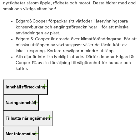
nyttigheter såsom äpple, rödbeta och morot. Dessa bidrar med god
smak och viktiga vitaminer!
Edgard&Cooper förpackar sitt våtfoder i återvinningsbara
konservburkar och engångsförpackningar - för att minska
användningen av plast.
Edgard & Cooper är oroade över klimatförändringarna. För att
minska utsläppen av växthusgaser väljer de färskt kött av
lokalt ursprung. Kortare resvägar = mindre utsläpp.
Alla djur är inte lika lyckligt lottade. Därför donerar Edgard &
Cooper 1% av sin försäljning till välgörenhet för hundar och
katter.
Innehållsförteckning
Näringsinnehåll
Tillsatta näringsämnen
Mer information