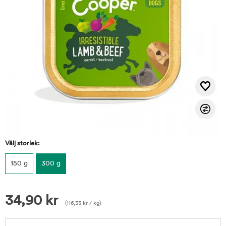
Välj storlek:
150 g
300 g
34,90
kr
(
116,33
kr
/ kg)