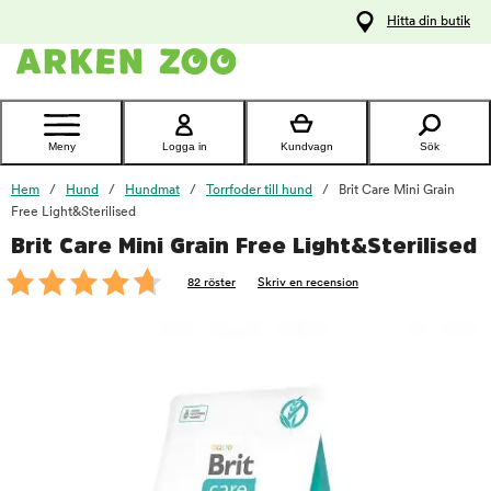
pa
Hitta din butik
ållet
Kontakta
kundtjänst
Meny
Logga in
Kundvagn
Sök
Hem
Hund
Hundmat
Torrfoder till hund
Brit Care Mini Grain
Free Light&Sterilised
Brit Care Mini Grain Free Light&Sterilised
foo
82 röster
Skriv en recension