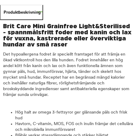
Produktbeskrivning
Brit Care Mini Grainfree Light&Sterilised
- spannmålsfritt foder med kanin och lax
för vuxna, kastrerade eller överviktiga
hundar av små raser
Det hypoallergena fodret är speciellt framtaget för att främja en
ökad viktkontroll hos den lilla hunden. Fodret innehåller en hög
andel kött från kanin och lax och även funktionella ämnen som
gynnar päls, hud, immunförsvar, hjärta, tänder och skelett hos
mycket små hundar. Receptet har en begränsad mängd kalorier
och inehåller naturliga fibrer, rörlighetsfrämjande och
broskskyddande ingredienser samt antibakteriella egenskaper som
främjar sunda urinvägar.
Hög halt av omega 3-fettsyror ger glänsande päls och frisk
hud
Havtorn, C-vitamin, MOS, FOS och inulin främjar det cellulära
och mikrobiella immunförsvaret
Blåbär verkar stressdämpande och stärker hjärtat