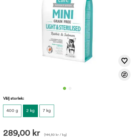
Välj storlek:
400 g
2 kg
7 kg
289,00
kr
(
144,50
kr
/ kg)