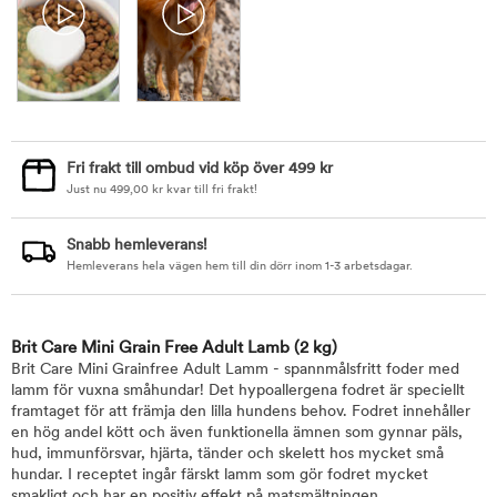
Fri frakt till ombud vid köp över 499 kr
Just nu
499,00
kr
kvar till fri frakt!
Snabb hemleverans!
Hemleverans hela vägen hem till din dörr inom 1-3 arbetsdagar.
Brit Care Mini Grain Free Adult Lamb
(2 kg)
Brit Care Mini Grainfree Adult Lamm - spannmålsfritt foder med
lamm för vuxna småhundar! Det hypoallergena fodret är speciellt
framtaget för att främja den lilla hundens behov. Fodret innehåller
en hög andel kött och även funktionella ämnen som gynnar päls,
hud, immunförsvar, hjärta, tänder och skelett hos mycket små
hundar. I receptet ingår färskt lamm som gör fodret mycket
smakligt och har en positiv effekt på matsmältningen.