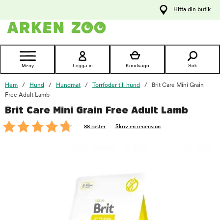
pa
Hitta din butik
ållet
Kontakta
kundtjänst
Meny
Logga in
Kundvagn
Sök
Hem
Hund
Hundmat
Torrfoder till hund
Brit Care Mini Grain
Free Adult Lamb
Brit Care Mini Grain Free Adult Lamb
foo
88 röster
Skriv en recension