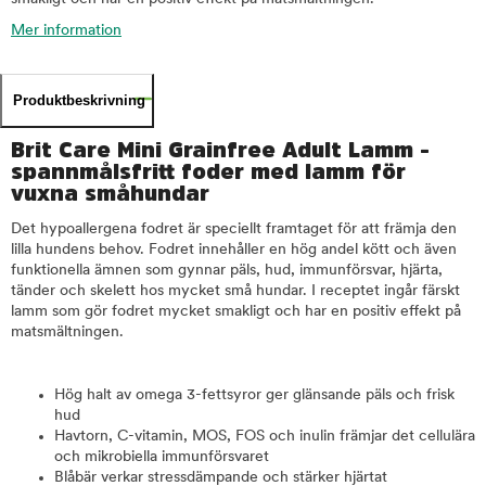
Mer information
Produktbeskrivning
Brit Care Mini Grainfree Adult Lamm -
spannmålsfritt foder med lamm för
vuxna småhundar
Det hypoallergena fodret är speciellt framtaget för att främja den
lilla hundens behov. Fodret innehåller en hög andel kött och även
funktionella ämnen som gynnar päls, hud, immunförsvar, hjärta,
tänder och skelett hos mycket små hundar. I receptet ingår färskt
lamm som gör fodret mycket smakligt och har en positiv effekt på
matsmältningen.
Hög halt av omega 3-fettsyror ger glänsande päls och frisk
hud
Havtorn, C-vitamin, MOS, FOS och inulin främjar det cellulära
och mikrobiella immunförsvaret
Blåbär verkar stressdämpande och stärker hjärtat