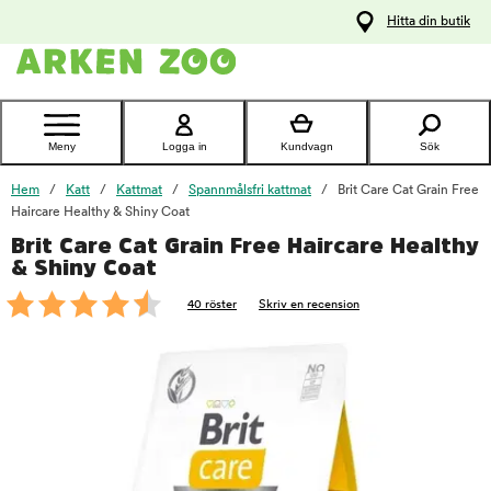
pa
Hitta din butik
ållet
Kontakta
kundtjänst
Meny
Logga in
Kundvagn
Sök
Hem
Katt
Kattmat
Spannmålsfri kattmat
Brit Care Cat Grain Free
Haircare Healthy & Shiny Coat
Brit Care Cat Grain Free Haircare Healthy
foo
& Shiny Coat
40 röster
Skriv en recension