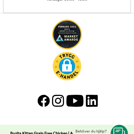
Behöver du hjälp?
Bozita Kitten Grain Free Chicken | Arken Zoo -
Copyright © 2026