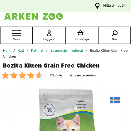
pa
Hitta din butik
ållet
Kontakta
kundtjänst
Meny
Logga in
Kundvagn
Sök
Hem
Katt
Kattmat
Spannmålsfri kattmat
Bozita Kitten Grain Free
Chicken
Bozita Kitten Grain Free Chicken
foo
26 röster
Skriv en recension