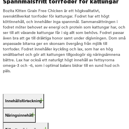
Spannmålsfritt torrfoder för kattungar
Bozita Kitten Grain Free Chicken är ett högkvalitativt,
svensktillverkat torrfoder för kattungar. Fodret har ett högt
köttinnehåll, och innehåller inga spannmål. Sammansättningen i
fodret möter behovet av energi och protein som kattungar har, och
ser till att växande kattungar får i sig allt som behövs. Fodret passar
även bra att ge till dräktiga honor samt under digivningen. Dom små
anpassade bitarna ger en skonsam övergång från mjölk till
torrfoder. Fodret innehåller kyckling och lax, som har en hög
smältbarhet och gör att kattungen tillgodogör sig näringsämnena
bättre. Lax har också ett naturligt högt innehåll av fettsyrorna
omega-3 och -6, som i optimal balans bidrar till en sund hud och
päls.
Innehållsförteckning
Näringsinnehåll