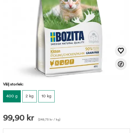
Välj storlek:
400 g
2 kg
10 kg
99,90
kr
(
249,75
kr
/ kg)