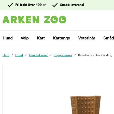
 till
Fri frakt över 499 kr!
Snabb leverans!
ållet
Kontakta
kundtjänst
Hund
Valp
Katt
Kattunge
Veterinär
Småd
Hem
Hund
Hundleksaker
Tuggleksaker
Bam-bones Plus Kyckling
foo