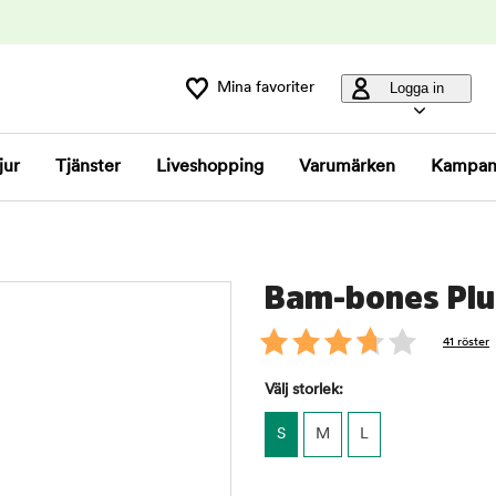
Mina favoriter
Logga in
jur
Tjänster
Liveshopping
Varumärken
Kampan
Bam-bones Plu
41 röster
Välj storlek:
S
M
L