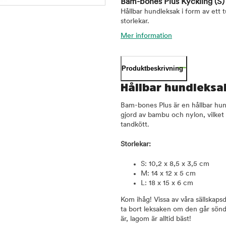
Bam-bones Plus Kyckling
(S)
Hållbar hundleksak i form av ett
storlekar.
Mer information
Produktbeskrivning
Hållbar hundleksa
Bam-bones Plus är en hållbar hun
gjord av bambu och nylon, vilket
tandkött.
Storlekar:
S: 10,2 x 8,5 x 3,5 cm
M: 14 x 12 x 5 cm
L: 18 x 15 x 6 cm
Kom ihåg! Vissa av våra sällskapsd
ta bort leksaken om den går sönde
är, lagom är alltid bäst!