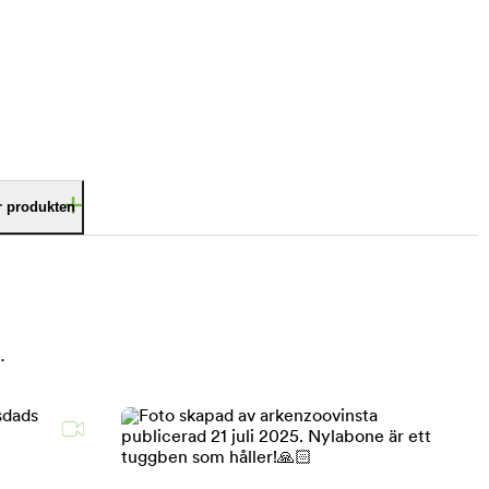
är produkten
.