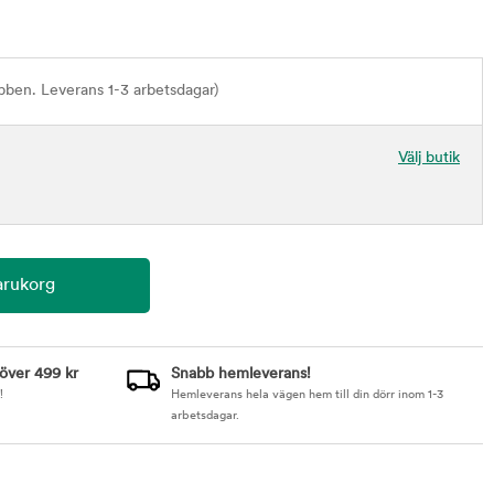
bben. Leverans 1-3 arbetsdagar)
Välj butik
 över 499 kr
Snabb hemleverans!
!
Hemleverans hela vägen hem till din dörr inom 1-3
arbetsdagar.