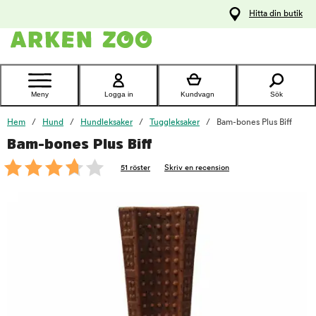
pa
Hitta din butik
ållet
Kontakta
kundtjänst
Meny
Logga in
Kundvagn
Sök
Hem
Hund
Hundleksaker
Tuggleksaker
Bam-bones Plus Biff
Bam-bones Plus Biff
foo
51 röster
Skriv en recension