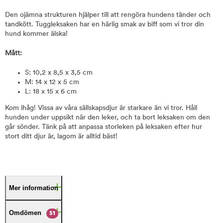
Den ojämna strukturen hjälper till att rengöra hundens tänder och
tandkött. Tuggleksaken har en härlig smak av biff som vi tror din
hund kommer älska!
Mått:
S: 10,2 x 8,5 x 3,5 cm
M: 14 x 12 x 5 cm
L: 18 x 15 x 6 cm
Kom ihåg! Vissa av våra sällskapsdjur är starkare än vi tror. Håll
hunden under uppsikt när den leker, och ta bort leksaken om den
går sönder. Tänk på att anpassa storleken på leksaken efter hur
stort ditt djur är, lagom är alltid bäst!
Mer information
Omdömen
51