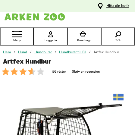
pa
Hitta din butik
ållet
Kontakta
kundtjänst
Meny
Logga in
Kundvagn
Sök
Hem
Hund
Hundburar
Hundburar till Bil
Artfex Hundbur
Artfex Hundbur
foo
166 röster
Skriv en recension