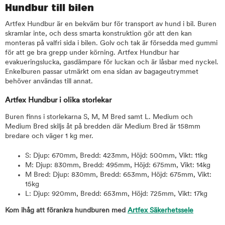
Hundbur till bilen
Artfex Hundbur är en bekväm bur för transport av hund i bil. Buren
skramlar inte, och dess smarta konstruktion gör att den kan
monteras på valfri sida i bilen. Golv och tak är försedda med gummi
för att ge bra grepp under körning. Artfex Hundbur har
evakueringslucka, gasdämpare för luckan och är låsbar med nyckel.
Enkelburen passar utmärkt om ena sidan av bagageutrymmet
behöver användas till annat.
Artfex Hundbur i olika storlekar
Buren finns i storlekarna S, M, M Bred samt L. Medium och
Medium Bred skiljs åt på bredden där Medium Bred är 158mm
bredare och väger 1 kg mer.
S: Djup: 670mm, Bredd: 423mm, Höjd: 500mm, Vikt: 11kg
M: Djup: 830mm, Bredd: 495mm, Höjd: 675mm, Vikt: 14kg
M Bred: Djup: 830mm, Bredd: 653mm, Höjd: 675mm, Vikt:
15kg
L: Djup: 920mm, Bredd: 653mm, Höjd: 725mm, Vikt: 17kg
Kom ihåg att förankra hundburen med
Artfex Säkerhetssele