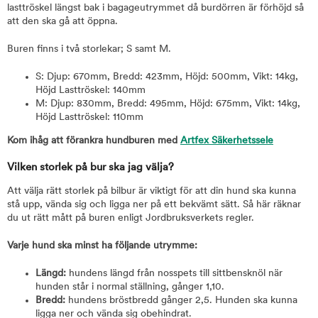
lasttröskel längst bak i bagageutrymmet då burdörren är förhöjd så
att den ska gå att öppna.
Buren finns i två storlekar; S samt M.
S: Djup: 670mm, Bredd: 423mm, Höjd: 500mm, Vikt: 14kg,
Höjd Lasttröskel: 140mm
M: Djup: 830mm, Bredd: 495mm, Höjd: 675mm, Vikt: 14kg,
Höjd Lasttröskel: 110mm
Kom ihåg att förankra hundburen med
Artfex Säkerhetssele
Vilken storlek på bur ska jag välja?
Att välja rätt storlek på bilbur är viktigt för att din hund ska kunna
stå upp, vända sig och ligga ner på ett bekvämt sätt. Så här räknar
du ut rätt mått på buren enligt Jordbruksverkets regler.
Varje hund ska minst ha följande utrymme:
Längd:
hundens längd från nosspets till sittbensknöl när
hunden står i normal ställning, gånger 1,10.
Bredd:
hundens bröstbredd gånger 2,5. Hunden ska kunna
ligga ner och vända sig obehindrat.