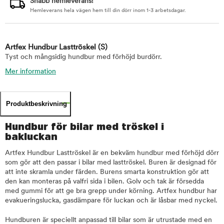
Snabb hemleverans!
Hemleverans hela vägen hem till din dörr inom 1-3 arbetsdagar.
Artfex Hundbur Lasttröskel
(S)
Tyst och mångsidig hundbur med förhöjd burdörr.
Mer information
Produktbeskrivning
Hundbur för bilar med tröskel i
bakluckan
Artfex Hundbur Lasttröskel är en bekväm hundbur med förhöjd dörr
som gör att den passar i bilar med lasttröskel. Buren är designad för
att inte skramla under färden. Burens smarta konstruktion gör att
den kan monteras på valfri sida i bilen. Golv och tak är försedda
med gummi för att ge bra grepp under körning. Artfex hundbur har
evakueringslucka, gasdämpare för luckan och är låsbar med nyckel.
Hundburen är speciellt anpassad till bilar som är utrustade med en