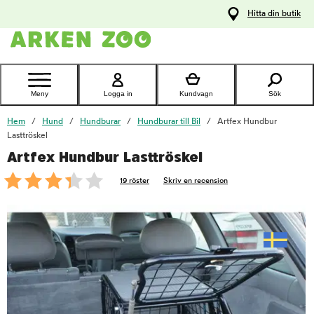
pa
Hitta din butik
ållet
Kontakta
kundtjänst
Meny
Logga in
Kundvagn
Sök
Hem
Hund
Hundburar
Hundburar till Bil
Artfex Hundbur
Lasttröskel
Artfex Hundbur Lasttröskel
foo
19 röster
Skriv en recension